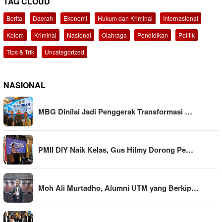
TAG CLOUD
Berita
Daerah
Ekonomi
Hukum dan Kriminal
Internasional
Kolom
Kriminal
Nasional
Olahraga
Pendidikan
Politik
Tips & Trik
Uncategorized
NASIONAL
MBG Dinilai Jadi Penggerak Transformasi …
PMII DIY Naik Kelas, Gus Hilmy Dorong Pe…
Moh Ali Murtadho, Alumni UTM yang Berkip…