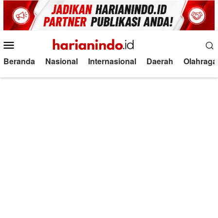
Loncat
ke
konten
Menu
Mobile
Beranda
Nasional
Internasional
Daerah
Olahraga