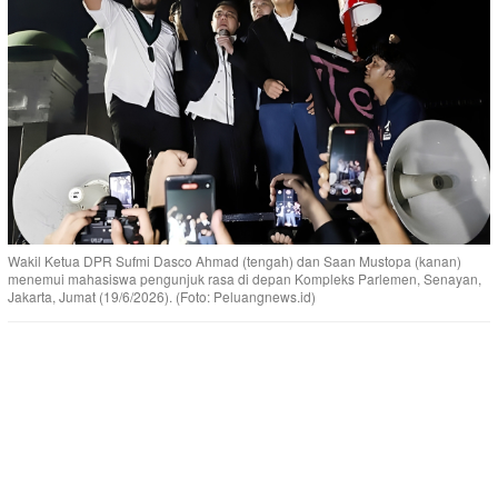
Wakil Ketua DPR Sufmi Dasco Ahmad (tengah) dan Saan Mustopa (kanan)
menemui mahasiswa pengunjuk rasa di depan Kompleks Parlemen, Senayan,
Jakarta, Jumat (19/6/2026). (Foto: Peluangnews.id)