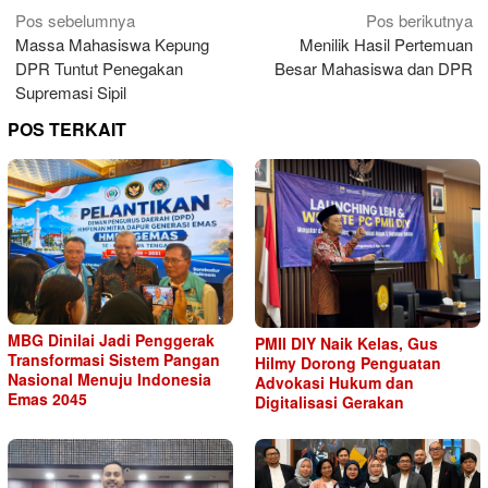
Navigasi
Pos sebelumnya
Pos berikutnya
Massa Mahasiswa Kepung
Menilik Hasil Pertemuan
pos
DPR Tuntut Penegakan
Besar Mahasiswa dan DPR
Supremasi Sipil
POS TERKAIT
MBG Dinilai Jadi Penggerak
PMII DIY Naik Kelas, Gus
Transformasi Sistem Pangan
Hilmy Dorong Penguatan
Nasional Menuju Indonesia
Advokasi Hukum dan
Emas 2045
Digitalisasi Gerakan