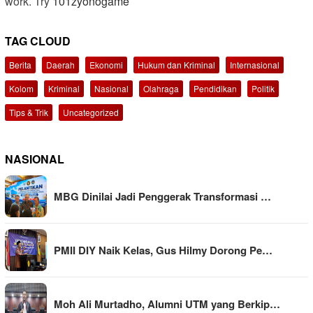
work. Try
101zyonogame
TAG CLOUD
Berita
Daerah
Ekonomi
Hukum dan Kriminal
Internasional
Kolom
Kriminal
Nasional
Olahraga
Pendidikan
Politik
Tips & Trik
Uncategorized
NASIONAL
MBG Dinilai Jadi Penggerak Transformasi …
PMII DIY Naik Kelas, Gus Hilmy Dorong Pe…
Moh Ali Murtadho, Alumni UTM yang Berkip…