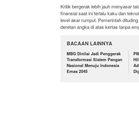
Kritik bergerak lebih jauh menyasar ta
finansial saat ini terlalu kaku dan te
level akar rumput. Pemerintah ditudi
deretan angka di atas kertas tanpa emp
BACAAN LAINNYA
MBG Dinilai Jadi Penggerak
PM
Transformasi Sistem Pangan
Hi
Nasional Menuju Indonesia
Ad
Emas 2045
Di