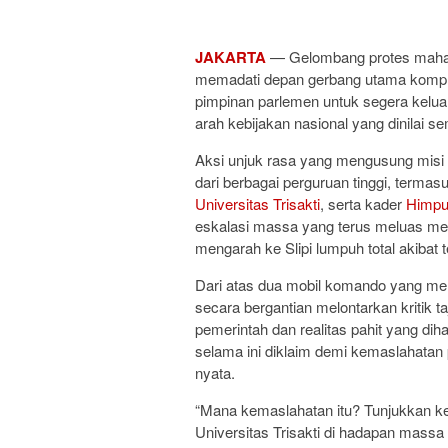
JAKARTA
— Gelombang protes mahas
memadati depan gerbang utama komp
pimpinan parlemen untuk segera kel
arah kebijakan nasional yang dinilai s
Aksi unjuk rasa yang mengusung misi be
dari berbagai perguruan tinggi, terma
Universitas Trisakti
, serta kader
Himpu
eskalasi massa yang terus meluas mem
mengarah ke Slipi lumpuh total akibat 
Dari atas dua mobil komando yang me
secara bergantian melontarkan kritik 
pemerintah dan realitas pahit yang di
selama ini diklaim demi kemaslahatan p
nyata.
“Mana kemaslahatan itu? Tunjukkan kepa
Universitas Trisakti di hadapan massa 