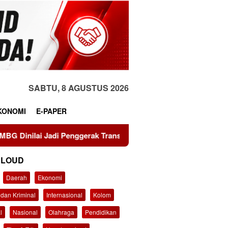
SABTU, 8 AGUSTUS 2026
KONOMI
E-PAPER
enggerak Transformasi Sistem Pangan Nasional Menuju Indonesi
CLOUD
Daerah
Ekonomi
dan Kriminal
Internasional
Kolom
l
Nasional
Olahraga
Pendidikan