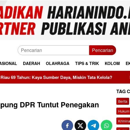
Pencarian
ASIONAL
DAERAH
OLAHRAGA
TIPS & TRIK
KOLOM
E
a Sumber Daya, Miskin Tata Kelola?
MBG Dinilai Jadi P
TAG 
Berita
pung DPR Tuntut Penegakan
Hukum 
Krimina