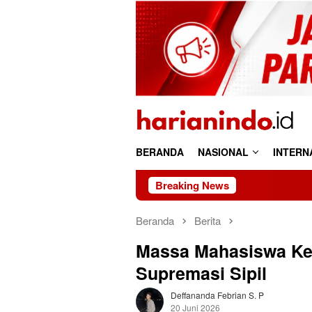
Loncat
ke
konten
BERANDA
NASIONAL
INTERN
Breaking News
Riau 69 Tahun: Kay
Beranda
Berita
Massa Mahasiswa Ke
Supremasi Sipil
Deffananda Febrian S. P
20 Juni 2026