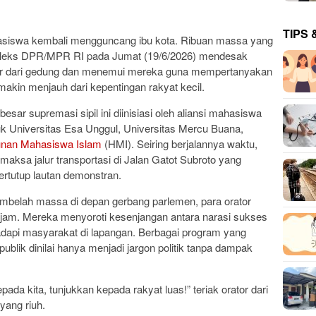
TIPS 
iswa kembali mengguncang ibu kota. Ribuan massa yang
leks DPR/MPR RI pada Jumat (19/6/2026) mendesak
uar dari gedung dan menemui mereka guna mempertanyakan
emakin menjauh dari kepentingan rakyat kecil.
sar supremasi sipil ini diinisiasi oleh aliansi mahasiswa
suk Universitas Esa Unggul, Universitas Mercu Buana,
nan Mahasiswa Islam
(HMI). Seiring berjalannya waktu,
aksa jalur transportasi di Jalan Gatot Subroto yang
tertutup lautan demonstran.
mbelah massa di depan gerbang parlemen, para orator
tajam. Mereka menyoroti kesenjangan antara narasi sukses
hadapi masyarakat di lapangan. Berbagai program yang
ublik dinilai hanya menjadi jargon politik tanpa dampak
da kita, tunjukkan kepada rakyat luas!” teriak orator dari
yang riuh.