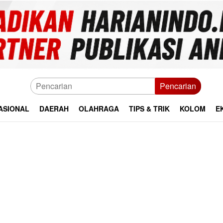
Pencarian
ASIONAL
DAERAH
OLAHRAGA
TIPS & TRIK
KOLOM
E