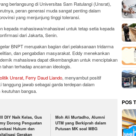
ng berlangsung di Universitas Sam Ratulangi (Unsrat),
rutnya, peran generasi muda sangat penting dalam
rovinsi yang menjunjung tinggi toleransi.
on kepada mahasiswa/mahasiswi untuk tetap setia kepada
nfirmasi dari Jakarta, Senin.
elar BNPT merupakan bagian dari pelaksanaan tridarma
enelitian, dan pengabdian masyarakat. Eddy menekankan
 akademik mahasiswa dapat dikembangkan untuk menciptakan
 tahan terhadap ancaman ideologis.
olitik Unsrat, Ferry Daud Liando
, menyambut positif
iki tanggung jawab sebagai garda terdepan dalam
 keutuhan bangsa.
POS 
II DIY Naik Kelas, Gus
Moh Ali Murtadho, Alumni
lmy Dorong Penguatan
UTM yang Berkiprah dalam
vokasi Hukum dan
Putusan MK soal MBG
gitalisasi Gerakan