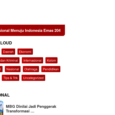
esia Emas 2045
KEMAKI Geruduk Kejati Jatim, Desak U
CLOUD
Daerah
Ekonomi
dan Kriminal
Internasional
Kolom
l
Nasional
Olahraga
Pendidikan
Tips & Trik
Uncategorized
ONAL
MBG Dinilai Jadi Penggerak
Transformasi …