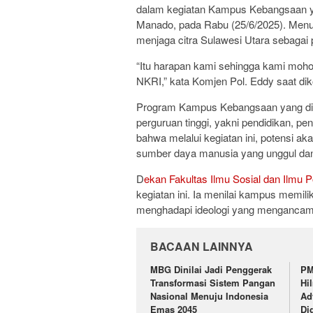
dalam kegiatan Kampus Kebangsaan ya
Manado, pada Rabu (25/6/2025). Menu
menjaga citra Sulawesi Utara sebagai p
“Itu harapan kami sehingga kami moh
NKRI,” kata Komjen Pol. Eddy saat diko
Program Kampus Kebangsaan yang dig
perguruan tinggi, yakni pendidikan, p
bahwa melalui kegiatan ini, potensi
sumber daya manusia yang unggul dan
D
ekan Fakultas Ilmu Sosial dan Ilmu P
kegiatan ini. Ia menilai kampus memil
menghadapi ideologi yang mengancam
BACAAN LAINNYA
MBG Dinilai Jadi Penggerak
PM
Transformasi Sistem Pangan
Hi
Nasional Menuju Indonesia
Ad
Emas 2045
Di