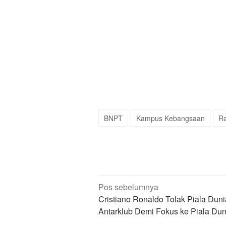
BNPT
Kampus Kebangsaan
Ra
Navigasi
Pos sebelumnya
pos
Cristiano Ronaldo Tolak Piala Duni
Antarklub Demi Fokus ke Piala Du