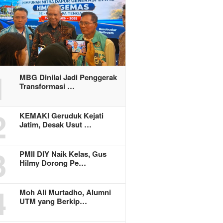
1
MBG Dinilai Jadi Penggerak
Transformasi …
2
KEMAKI Geruduk Kejati
Jatim, Desak Usut …
3
PMII DIY Naik Kelas, Gus
Hilmy Dorong Pe…
4
Moh Ali Murtadho, Alumni
UTM yang Berkip…