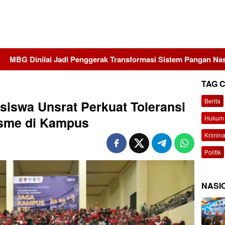
i Penggerak Transformasi Sistem Pangan Nasional Menuju Indon
TAG 
Berita
swa Unsrat Perkuat Toleransi
Hukum 
isme di Kampus
Krimina
Politik
NASI