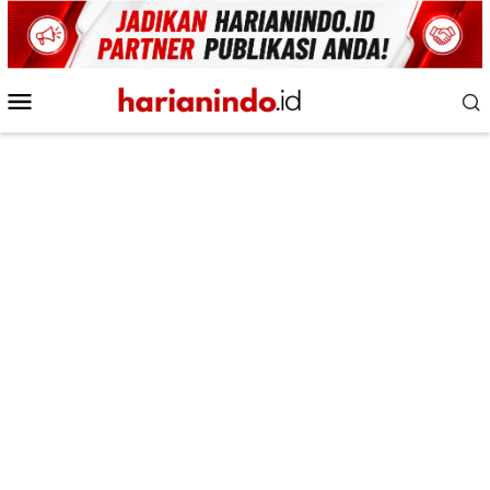
Loncat
ke
konten
Menu
Mobile