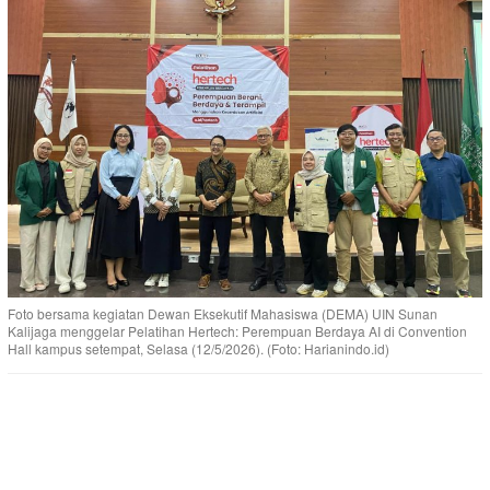
Foto bersama kegiatan Dewan Eksekutif Mahasiswa (DEMA) UIN Sunan
Kalijaga menggelar Pelatihan Hertech: Perempuan Berdaya AI di Convention
Hall kampus setempat, Selasa (12/5/2026). (Foto: Harianindo.id)