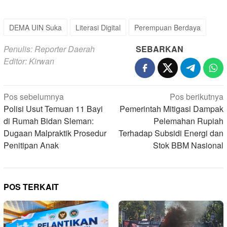
DEMA UIN Suka
Literasi Digital
Perempuan Berdaya
Penulis: Reporter Daerah
SEBARKAN
Editor: Kirwan
Navigasi
Pos sebelumnya
Pos berikutnya
pos
Polisi Usut Temuan 11 Bayi
Pemerintah Mitigasi Dampak
di Rumah Bidan Sleman:
Pelemahan Rupiah
Dugaan Malpraktik Prosedur
Terhadap Subsidi Energi dan
Penitipan Anak
Stok BBM Nasional
POS TERKAIT