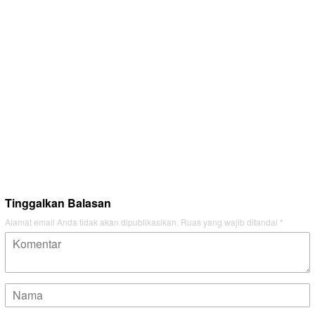
Tinggalkan Balasan
Alamat email Anda tidak akan dipublikasikan.
Ruas yang wajib ditandai
*