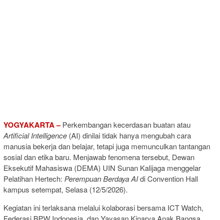
YOGYAKARTA –
Perkembangan kecerdasan buatan atau
Artificial Intelligence
(AI) dinilai tidak hanya mengubah cara
manusia bekerja dan belajar, tetapi juga memunculkan tantangan
sosial dan etika baru. Menjawab fenomena tersebut, Dewan
Eksekutif Mahasiswa (DEMA)
UIN Sunan Kalijaga
menggelar
Pelatihan Hertech:
Perempuan Berdaya AI
di Convention Hall
kampus setempat, Selasa (12/5/2026).
Kegiatan ini terlaksana melalui kolaborasi bersama
ICT Watch
,
Federasi BPW Indonesia
, dan
Yayasan Kinarya Anak Bangsa
.