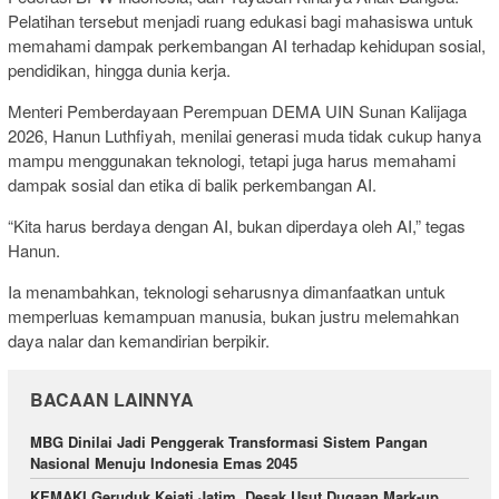
Pelatihan tersebut menjadi ruang edukasi bagi mahasiswa untuk
memahami dampak perkembangan AI terhadap kehidupan sosial,
pendidikan, hingga dunia kerja.
Menteri Pemberdayaan Perempuan DEMA UIN Sunan Kalijaga
2026,
Hanun Luthfiyah
, menilai generasi muda tidak cukup hanya
mampu menggunakan teknologi, tetapi juga harus memahami
dampak sosial dan etika di balik perkembangan AI.
“Kita harus berdaya dengan AI, bukan diperdaya oleh AI,” tegas
Hanun.
Ia menambahkan, teknologi seharusnya dimanfaatkan untuk
memperluas kemampuan manusia, bukan justru melemahkan
daya nalar dan kemandirian berpikir.
BACAAN LAINNYA
MBG Dinilai Jadi Penggerak Transformasi Sistem Pangan
Nasional Menuju Indonesia Emas 2045
KEMAKI Geruduk Kejati Jatim, Desak Usut Dugaan Mark-up