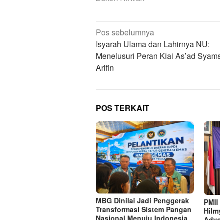
Navigasi
Pos sebelumnya
pos
Isyarah Ulama dan Lahirnya NU:
Menelusuri Peran Kiai As’ad Syam
Arifin
POS TERKAIT
MBG Dinilai Jadi Penggerak
PMII
Transformasi Sistem Pangan
Hilm
Nasional Menuju Indonesia
Advo