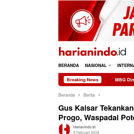
Loncat
ke
konten
BERANDA
NASIONAL
INTERN
Breaking News
MBG Dinilai Jadi Pengger
Beranda
Berita
Gus Kaisar Tekankan 
Progo, Waspadai Pot
Harianindo.id
9 Februari 2026