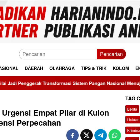
Pencarian
ASIONAL
DAERAH
OLAHRAGA
TIPS & TRIK
KOLOM
E
ak Transformasi Sistem Pangan Nasional Menuju Indonesia Ema
TAG 
Berita
Urgensi Empat Pilar di Kulon
Hukum 
ensi Perpecahan
Krimina