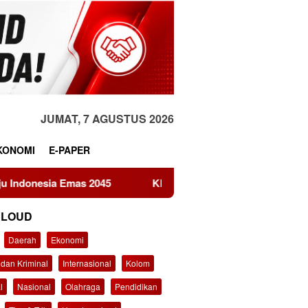
JUMAT, 7 AGUSTUS 2026
KONOMI
E-PAPER
s 2045
KEMAKI Geruduk Kejati Jatim, Desak Usut Dugaa
CLOUD
Daerah
Ekonomi
dan Kriminal
Internasional
Kolom
l
Nasional
Olahraga
Pendidikan