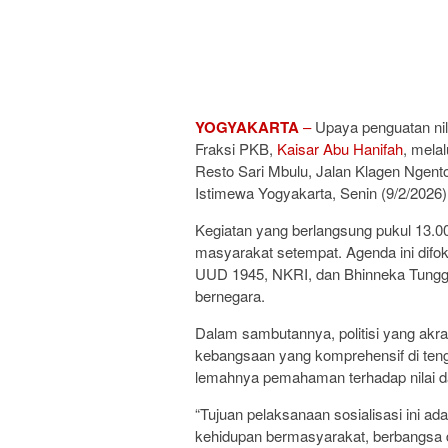
YOGYAKARTA
–
Upaya penguatan nil
Fraksi PKB,
Kaisar Abu Hanifah
, mela
Resto Sari Mbulu, Jalan Klagen Ngen
Istimewa Yogyakarta, Senin (9/2/2026)
Kegiatan yang berlangsung pukul 13.00
masyarakat setempat. Agenda ini dif
UUD 1945, NKRI, dan Bhinneka Tungga
bernegara.
Dalam sambutannya, politisi yang akr
kebangsaan yang komprehensif di ten
lemahnya pemahaman terhadap nilai d
“Tujuan pelaksanaan sosialisasi ini ad
kehidupan bermasyarakat, berbangsa