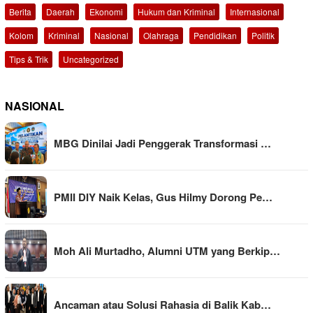
Berita
Daerah
Ekonomi
Hukum dan Kriminal
Internasional
Kolom
Kriminal
Nasional
Olahraga
Pendidikan
Politik
Tips & Trik
Uncategorized
NASIONAL
MBG Dinilai Jadi Penggerak Transformasi …
PMII DIY Naik Kelas, Gus Hilmy Dorong Pe…
Moh Ali Murtadho, Alumni UTM yang Berkip…
Ancaman atau Solusi Rahasia di Balik Kab…