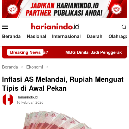
Loncat
ke
konten
Menu
Mobile
Beranda
Nasional
Internasional
Daerah
Olahraga
Tata Kelola?
Breaking News
MBG Dinilai Jadi Penggerak Transformasi
Beranda
Ekonomi
Inflasi AS Melandai, Rupiah Menguat
Tipis di Awal Pekan
Harianindo.id
16 Februari 2026