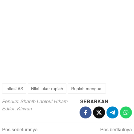
Inflasi AS
Nilai tukar rupiah
Rupiah menguat
Penulis: Shahib Labibul Hikam
SEBARKAN
Editor: Kirwan
Navigasi
Pos sebelumnya
Pos berikutnya