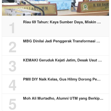
1
Riau 69 Tahun: Kaya Sumber Daya, Miskin …
2
MBG Dinilai Jadi Penggerak Transformasi …
3
KEMAKI Geruduk Kejati Jatim, Desak Usut …
4
PMII DIY Naik Kelas, Gus Hilmy Dorong Pe…
5
Moh Ali Murtadho, Alumni UTM yang Berkip…