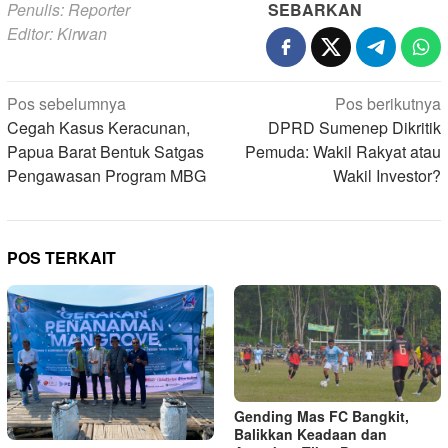
Penulis: Reporter
SEBARKAN
Editor: Kirwan
Navigasi
Pos sebelumnya
Pos berikutnya
pos
Cegah Kasus Keracunan,
DPRD Sumenep Dikritik
Papua Barat Bentuk Satgas
Pemuda: Wakil Rakyat atau
Pengawasan Program MBG
Wakil Investor?
POS TERKAIT
Gending Mas FC Bangkit,
Balikkan Keadaan dan