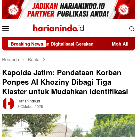
Loncat
ke
konten
Menu
Mobile
ukum dan Digitalisasi Gerakan
Breaking News
Moh Ali Murtadho, Alum
Beranda
Berita
Kapolda Jatim: Pendataan Korban
Ponpes Al Khoziny Dibagi Tiga
Klaster untuk Mudahkan Identifikasi
Harianindo.id
3 Oktober 2025