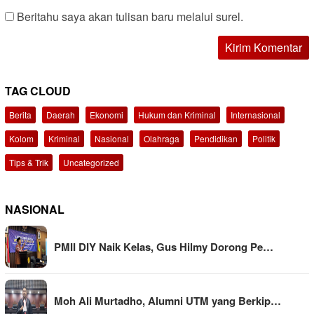
Beritahu saya akan tulisan baru melalui surel.
TAG CLOUD
Berita
Daerah
Ekonomi
Hukum dan Kriminal
Internasional
Kolom
Kriminal
Nasional
Olahraga
Pendidikan
Politik
Tips & Trik
Uncategorized
NASIONAL
PMII DIY Naik Kelas, Gus Hilmy Dorong Pe…
Moh Ali Murtadho, Alumni UTM yang Berkip…