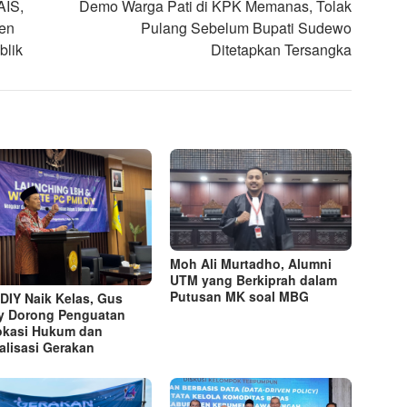
AIS,
Demo Warga Pati di KPK Memanas, Tolak
jen
Pulang Sebelum Bupati Sudewo
blik
Ditetapkan Tersangka
Moh Ali Murtadho, Alumni
UTM yang Berkiprah dalam
Putusan MK soal MBG
 DIY Naik Kelas, Gus
y Dorong Penguatan
kasi Hukum dan
talisasi Gerakan