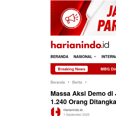
Loncat
ke
konten
BERANDA
NASIONAL
INTERN
Breaking News
MBG Dinilai Jadi Penggerak
Beranda
Berita
Massa Aksi Demo di J
1.240 Orang Ditangk
Harianindo.id
1 September 2025