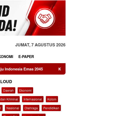
JUMAT, 7 AGUSTUS 2026
KONOMI
E-PAPER
045
KEMAKI Geruduk Kejati Jatim, Desak Usut Dugaan 
CLOUD
Daerah
Ekonomi
dan Kriminal
Internasional
Kolom
l
Nasional
Olahraga
Pendidikan