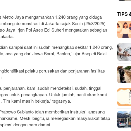
TIPS 
a) Metro Jaya mengamankan 1.240 orang yang diduga
ombang demonstrasi di Jakarta sejak Senin (25/8/2025)
tro Jaya Irjen Pol Asep Edi Suheri mengatakan sebagian
Jakarta.
adian sampai saat ini sudah menangkap sekitar 1.240 orang,
ta, ada yang dari Jawa Barat, Banten,” ujar Asep di Balai
identifikasi pelaku perusakan dan penjarahan fasilitas
i.
 penjarahan, kami sudah mendeteksi, sudah, tinggal
tegas untuk penangkapan. Untuk jumlah, nanti akan kami
is. Tim kami masih bekerja,” tegasnya.
abowo Subianto telah memberikan instruksi langsung
narkisme. Meski begitu, ia menegaskan masyarakat tetap
pirasi dengan cara damai.