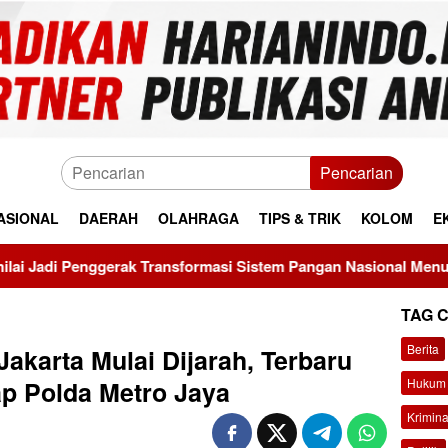
Pencarian
ASIONAL
DAERAH
OLAHRAGA
TIPS & TRIK
KOLOM
E
 Transformasi Sistem Pangan Nasional Menuju Indonesia Emas 2
TAG 
Berita
akarta Mulai Dijarah, Terbaru
Hukum 
ap Polda Metro Jaya
Krimina