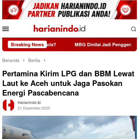
Loncat
ke
konten
Menu
Mobile
 Tata Kelola?
Breaking News
MBG Dinilai Jadi Penggerak Transformas
Beranda
Berita
Pertamina Kirim LPG dan BBM Lewat
Laut ke Aceh untuk Jaga Pasokan
Energi Pascabencana
Harianindo.id
21 Desember 2025