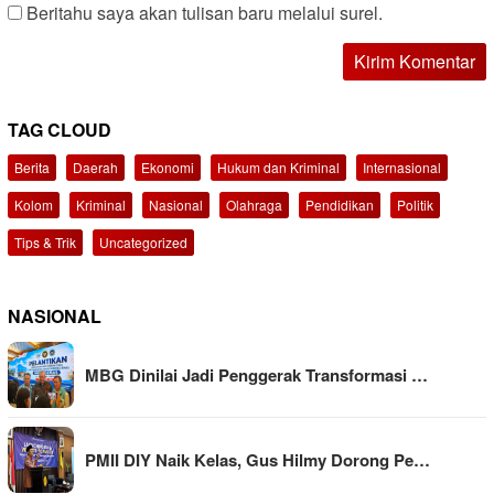
Beritahu saya akan tulisan baru melalui surel.
TAG CLOUD
Berita
Daerah
Ekonomi
Hukum dan Kriminal
Internasional
Kolom
Kriminal
Nasional
Olahraga
Pendidikan
Politik
Tips & Trik
Uncategorized
NASIONAL
MBG Dinilai Jadi Penggerak Transformasi …
PMII DIY Naik Kelas, Gus Hilmy Dorong Pe…