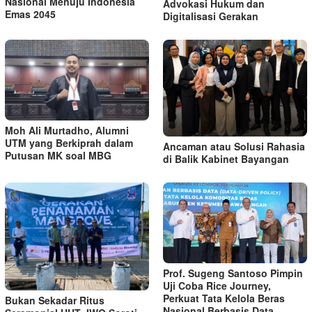
Nasional Menuju Indonesia
Advokasi Hukum dan
Emas 2045
Digitalisasi Gerakan
Moh Ali Murtadho, Alumni
UTM yang Berkiprah dalam
Ancaman atau Solusi Rahasia
Putusan MK soal MBG
di Balik Kabinet Bayangan
Prof. Sugeng Santoso Pimpin
Uji Coba Rice Journey,
Perkuat Tata Kelola Beras
Bukan Sekadar Ritus
Nasional Berbasis Data