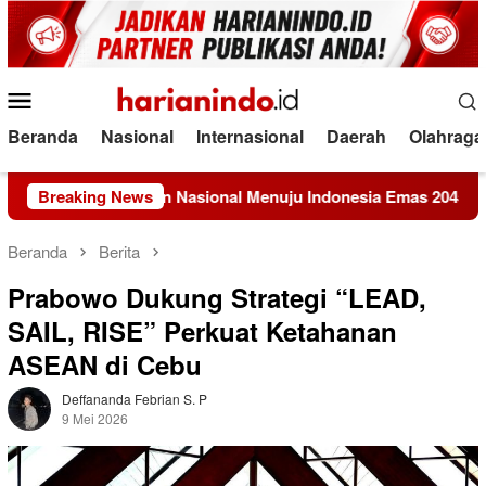
Loncat
ke
konten
Menu
Mobile
Beranda
Nasional
Internasional
Daerah
Olahraga
tem Pangan Nasional Menuju Indonesia Emas 2045
Breaking News
KEMAK
Beranda
Berita
Prabowo Dukung Strategi “LEAD,
SAIL, RISE” Perkuat Ketahanan
ASEAN di Cebu
Deffananda Febrian S. P
9 Mei 2026