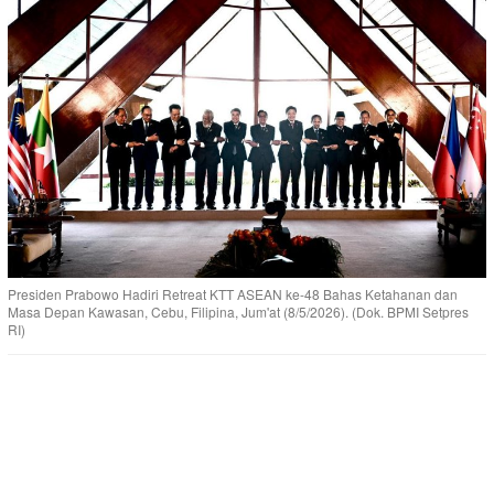
Presiden Prabowo Hadiri Retreat KTT ASEAN ke-48 Bahas Ketahanan dan
Masa Depan Kawasan, Cebu, Filipina, Jum'at (8/5/2026). (Dok. BPMI Setpres
RI)