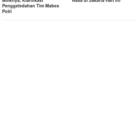
Rasa di Jakarta Hari Ini
Miliknya, Klarifikasi
Penggeledahan Tim Mabes
Polri