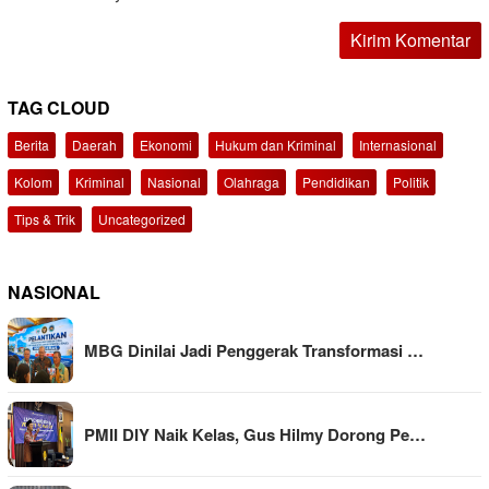
TAG CLOUD
Berita
Daerah
Ekonomi
Hukum dan Kriminal
Internasional
Kolom
Kriminal
Nasional
Olahraga
Pendidikan
Politik
Tips & Trik
Uncategorized
NASIONAL
MBG Dinilai Jadi Penggerak Transformasi …
PMII DIY Naik Kelas, Gus Hilmy Dorong Pe…