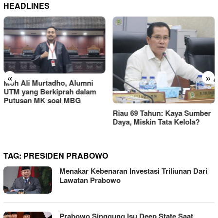
HEADLINES
«
»
MBG Dinilai Jadi Penggerak
Transformasi Sistem Pangan
Riau 69 Tahun: Kaya Sumber
Nasional Menuju Indonesia
Daya, Miskin Tata Kelola?
Emas 2045
TAG:
PRESIDEN PRABOWO
Menakar Kebenaran Investasi Triliunan Dari
Lawatan Prabowo
Prabowo Singgung Isu Deep State Saat