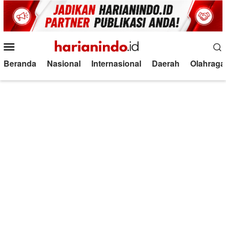
Loncat
ke
konten
Menu
Mobile
Beranda
Nasional
Internasional
Daerah
Olahraga