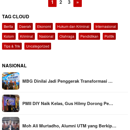
1
2
3
»
TAG CLOUD
Berita
Daerah
Ekonomi
Hukum dan Kriminal
Internasional
Kolom
Kriminal
Nasional
Olahraga
Pendidikan
Politik
Tips & Trik
Uncategorized
NASIONAL
MBG Dinilai Jadi Penggerak Transformasi …
PMII DIY Naik Kelas, Gus Hilmy Dorong Pe…
Moh Ali Murtadho, Alumni UTM yang Berkip…