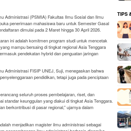
TIPS 
u Administrasi (PSMIA) Fakultas Ilmu Sosial dan Ilmu
uka penerimaan mahasiswa baru untuk Semester Gasal
daftaran dimulai pada 2 Maret hingga 30 April 2026.
aran ini adalah komitmen program studi untuk mencetak
 yang mampu bersaing di tingkat regional Asia Tenggara
termasuk pendekatan hybrid dan penguatan jaringan
lmu Administrasi FISIP UNEJ,
Suji
, menegaskan bahwa
 penyelenggaraan pendidikan, tetapi juga pada penciptaan
merancang seluruh proses pembelajaran, riset, dan
 standar keunggulan yang diakui di tingkat Asia Tenggara.
 berkontribusi di pasar regional,” ujarnya dalam
adalah menjadikan magister ilmu administrasi sebagai
lam pengembangan ilmu administrasi berbasis dinamika