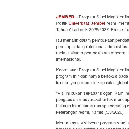
JEMBER
–
Program Studi Magister Ilm
Politik
Universitas Jember
resmi memb
Tahun Akademik 2026/2027. Proses pen
Isu menarik dalam pembukaan pendaft
pemimpin dan profesional administrasi
melalui sistem pembelajaran modern, 
internasional.
Koordinator Program Studi Magister I
program ini tidak hanya berfokus pada
lulusan yang memiliki kapasitas global.
“Visi ini bukan sekadar slogan. Kami 
pengabdian masyarakat untuk mencapai
Lulusan kami harus mampu bersaing dan
keterangan resmi, Kamis (5/3/2026).
Menurutnya, visi besar program studi 
program yang berdaya saing tinggi da