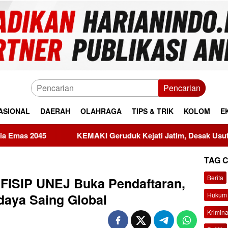
Pencarian
ASIONAL
DAERAH
OLAHRAGA
TIPS & TRIK
KOLOM
E
KEMAKI Geruduk Kejati Jatim, Desak Usut Dugaan Mark-up A
TAG 
Berita
 FISIP UNEJ Buka Pendaftaran,
Hukum 
daya Saing Global
Krimina