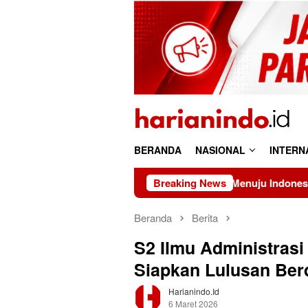
Loncat
ke
konten
BERANDA
NASIONAL
INTERN
masi Sistem Pangan Nasional Menuju Indonesia Emas 2045
Breaking News
Beranda
Berita
S2 Ilmu Administrasi
Siapkan Lulusan Ber
Harianindo.id
6 Maret 2026