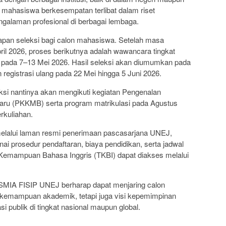
t, mahasiswa berkesempatan terlibat dalam riset
pengalaman profesional di berbagai lembaga.
ahapan seleksi bagi calon mahasiswa. Setelah masa
ril 2026, proses berikutnya adalah wawancara tingkat
g pada 7–13 Mei 2026. Hasil seleksi akan diumumkan pada
an registrasi ulang pada 22 Mei hingga 5 Juni 2026.
ksi nantinya akan mengikuti kegiatan Pengenalan
ru (PKKMB) serta program matrikulasi pada Agustus
rkuliahan.
melalui laman resmi penerimaan pascasarjana UNEJ,
i prosedur pendaftaran, biaya pendidikan, serta jadwal
Kemampuan Bahasa Inggris (TKBI) dapat diakses melalui
SMIA FISIP UNEJ berharap dapat menjaring calon
 kemampuan akademik, tetapi juga visi kepemimpinan
 publik di tingkat nasional maupun global.