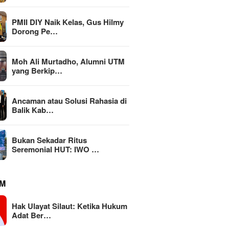
PMII DIY Naik Kelas, Gus Hilmy
Dorong Pe…
Moh Ali Murtadho, Alumni UTM
yang Berkip…
an atau Solusi
KEMAKI 
Ancaman atau Solusi Rahasia di
MBG Dinilai Jadi Penggerak
a di Balik Kabinet
Jatim, 
Balik Kab…
Transformasi Sistem Pangan
gan
Mark-up
Nasional Menuju Indonesia
Rp111 M
Emas 2045
Bukan Sekadar Ritus
Seremonial HUT: IWO …
M
Hak Ulayat Silaut: Ketika Hukum
Adat Ber…