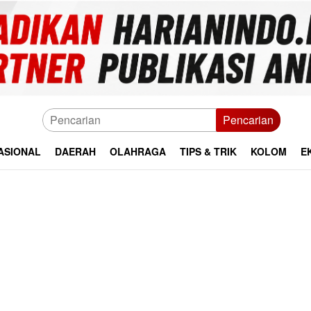
Pencarian
ASIONAL
DAERAH
OLAHRAGA
TIPS & TRIK
KOLOM
E