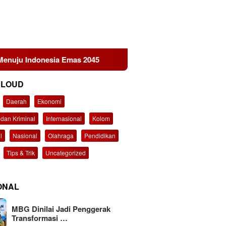
sia Emas 2045
KEMAKI Geruduk Kejati Jatim, Desak Us
CLOUD
Daerah
Ekonomi
dan Kriminal
Internasional
Kolom
l
Nasional
Olahraga
Pendidikan
Tips & Trik
Uncategorized
ONAL
MBG Dinilai Jadi Penggerak
Transformasi …