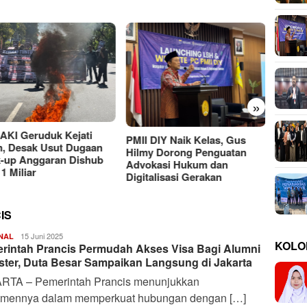
»
Moh Ali Murtadho, Alumni
UTM yang Berkiprah dalam
Ancam
Putusan MK soal MBG
 DIY Naik Kelas, Gus
Rahasi
y Dorong Penguatan
Bayan
kasi Hukum dan
talisasi Gerakan
IS
Harianindo.id
15 Juni 2025
NAL
KOLO
rintah Prancis Permudah Akses Visa Bagi Alumni
ster, Duta Besar Sampaikan Langsung di Jakarta
RTA – Pemerintah Prancis menunjukkan
tmennya dalam memperkuat hubungan dengan […]