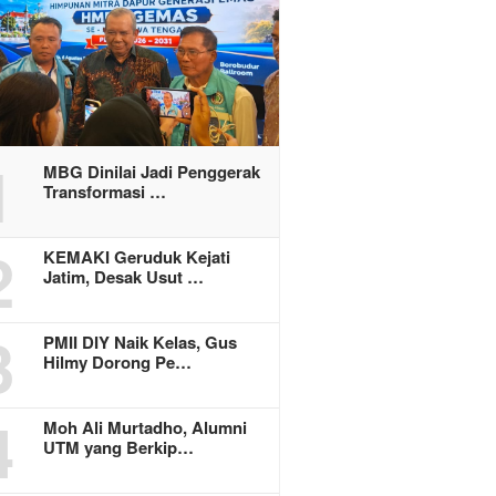
1
MBG Dinilai Jadi Penggerak
Transformasi …
2
KEMAKI Geruduk Kejati
Jatim, Desak Usut …
3
PMII DIY Naik Kelas, Gus
Hilmy Dorong Pe…
4
Moh Ali Murtadho, Alumni
UTM yang Berkip…