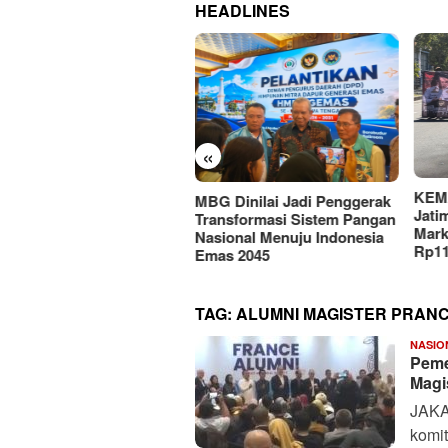
HEADLINES
«
KEMAKI Geruduk Kejati
 Dinilai Jadi Penggerak
PMII
Jatim, Desak Usut Dugaan
nsformasi Sistem Pangan
Hilm
Mark-up Anggaran Dishub
ional Menuju Indonesia
Advo
Rp111 Miliar
as 2045
Digi
TAG:
ALUMNI MAGISTER PRANC
NASIO
Peme
Magi
JAKA
komi