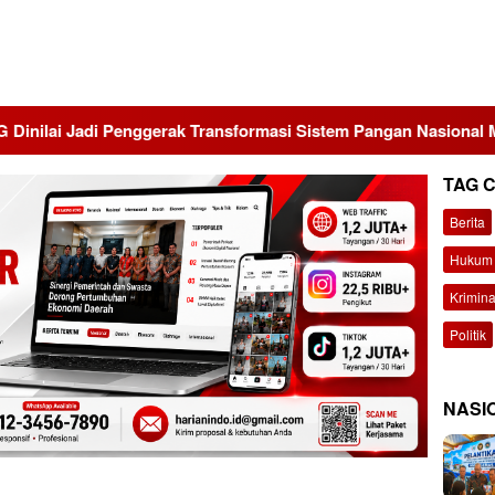
 Penggerak Transformasi Sistem Pangan Nasional Menuju Indone
TAG 
Berita
Hukum 
Krimina
Politik
NASI