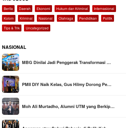
Berita
Daerah
Ekonomi
Hukum dan Kriminal
Internasional
Kolom
Kriminal
Nasional
Olahraga
Pendidikan
Politik
Tips & Trik
Uncategorized
NASIONAL
MBG Dinilai Jadi Penggerak Transformasi …
PMII DIY Naik Kelas, Gus Hilmy Dorong Pe…
Moh Ali Murtadho, Alumni UTM yang Berkip…