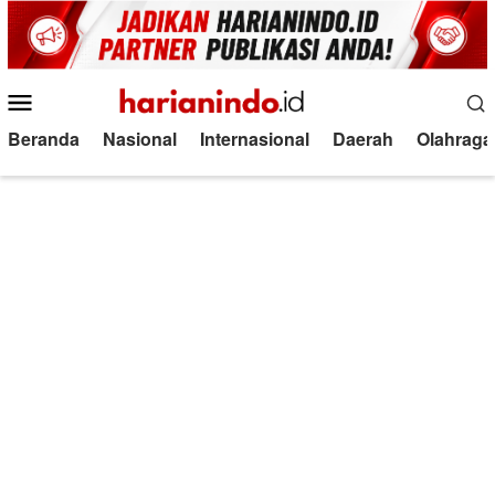
Loncat
ke
konten
Menu
Mobile
Beranda
Nasional
Internasional
Daerah
Olahraga