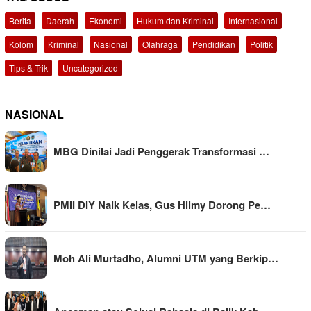
Berita
Daerah
Ekonomi
Hukum dan Kriminal
Internasional
Kolom
Kriminal
Nasional
Olahraga
Pendidikan
Politik
Tips & Trik
Uncategorized
NASIONAL
MBG Dinilai Jadi Penggerak Transformasi …
PMII DIY Naik Kelas, Gus Hilmy Dorong Pe…
Moh Ali Murtadho, Alumni UTM yang Berkip…