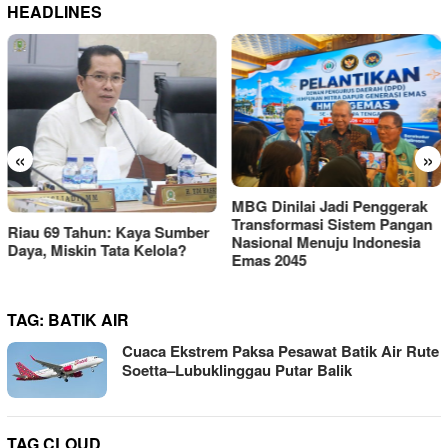
HEADLINES
«
»
KEMAKI Geruduk Kejati
MBG Dinilai Jadi Penggerak
Jatim, Desak Usut Dugaan
Transformasi Sistem Pangan
Mark-up Anggaran Dishub
Nasional Menuju Indonesia
Rp111 Miliar
Emas 2045
TAG:
BATIK AIR
Cuaca Ekstrem Paksa Pesawat Batik Air Rute
Soetta–Lubuklinggau Putar Balik
TAG CLOUD