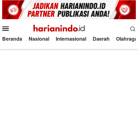
Loncat
ke
konten
Menu
Mobile
Beranda
Nasional
Internasional
Daerah
Olahraga