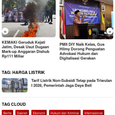
«
»
KEMAKI Geruduk Kejati
PMII DIY Naik Kelas, Gus
Jatim, Desak Usut Dugaan
Hilmy Dorong Penguatan
Mark-up Anggaran Dishub
Advokasi Hukum dan
Rp111 Miliar
Digitalisasi Gerakan
TAG:
HARGA LISTRIK
Tarif Listrik Non-Subsidi Tetap pada Triwulan
I 2026, Pemerintah Jaga Daya Beli
TAG CLOUD
Berita
Daerah
Ekonomi
Hukum dan Kriminal
Internasional