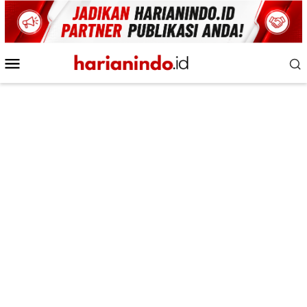
Loncat
ke
konten
Menu
Mobile