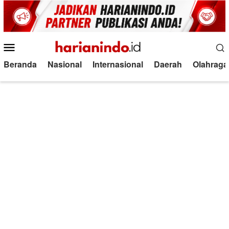
Loncat
ke
konten
Menu
Mobile
Beranda
Nasional
Internasional
Daerah
Olahraga