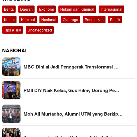
Berita
Daerah
Ekonomi
Hukum dan Kriminal
Internasional
Kolom
Kriminal
Nasional
Olahraga
Pendidikan
Politik
Tips & Trik
Uncategorized
NASIONAL
MBG Dinilai Jadi Penggerak Transformasi …
PMII DIY Naik Kelas, Gus Hilmy Dorong Pe…
Moh Ali Murtadho, Alumni UTM yang Berkip…