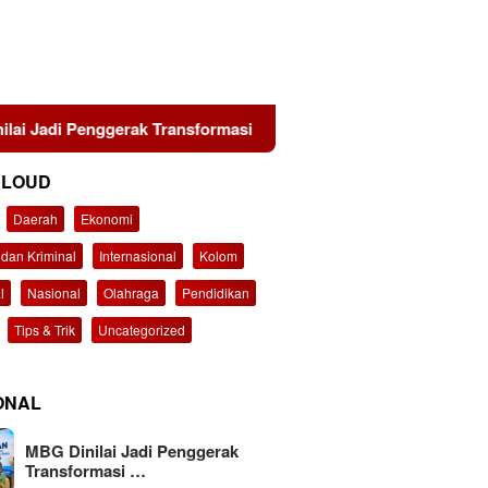
nggerak Transformasi Sistem Pangan Nasional Menuju Indonesi
CLOUD
Daerah
Ekonomi
dan Kriminal
Internasional
Kolom
l
Nasional
Olahraga
Pendidikan
Tips & Trik
Uncategorized
ONAL
MBG Dinilai Jadi Penggerak
Transformasi …