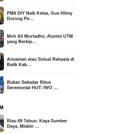
PMII DIY Naik Kelas, Gus Hilmy
Dorong Pe…
Moh Ali Murtadho, Alumni UTM
yang Berkip…
li Murtadho, Alumni
ang Berkiprah dalam
Ancaman atau Solusi Rahasia di
MBG Din
an MK soal MBG
Balik Kab…
Transf
Riau 69 Tahun: Kaya Sumber
Nasiona
Daya, Miskin Tata Kelola?
Emas 2
Bukan Sekadar Ritus
Seremonial HUT: IWO …
M
Riau 69 Tahun: Kaya Sumber
Daya, Miskin …