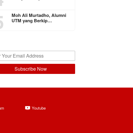
5
Moh Ali Murtadho, Alumni
UTM yang Berkip…
ram
Youtube