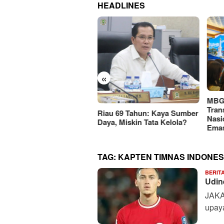
HEADLINES
«
KEM
MBG Dinilai Jadi Penggerak
Jati
Transformasi Sistem Pangan
au 69 Tahun: Kaya Sumber
Mar
Nasional Menuju Indonesia
ya, Miskin Tata Kelola?
Rp11
Emas 2045
TAG:
KAPTEN TIMNAS INDONES
BERIT
Udin
JAKA
upay