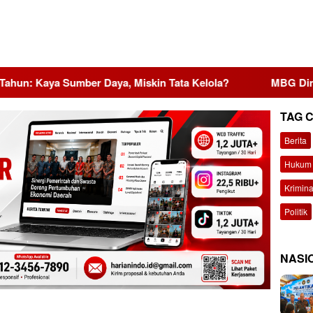
 Sumber Daya, Miskin Tata Kelola?
MBG Dinilai Jadi Pe
TAG 
Berita
Hukum 
Krimina
Politik
NASI