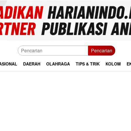
Pencarian
ASIONAL
DAERAH
OLAHRAGA
TIPS & TRIK
KOLOM
E