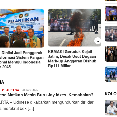
»
Moh A
UTM y
AKI Geruduk Kejati
Putus
PMII DIY Naik Kelas, Gus
m, Desak Usut Dugaan
Hilmy Dorong Penguatan
k-up Anggaran Dishub
Advokasi Hukum dan
1 Miliar
Digitalisasi Gerakan
IA
,
Harianindo.id
26 Juni 2025
A
OLAHRAGA
KOLO
ese Matikan Mesin Buru Jay Idzes, Kemahalan?
RTA – Udinese dikabarkan mengundurkan diri dari
a merekrut bek […]