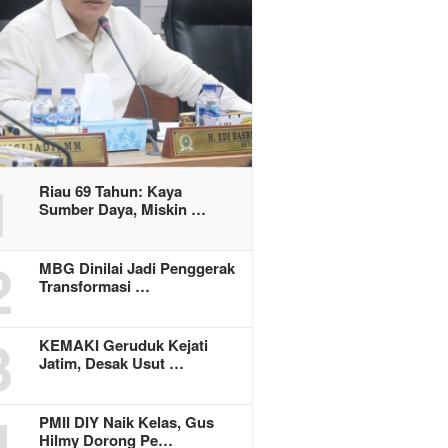
1
Riau 69 Tahun: Kaya
Sumber Daya, Miskin …
2
MBG Dinilai Jadi Penggerak
Transformasi …
3
KEMAKI Geruduk Kejati
Jatim, Desak Usut …
4
PMII DIY Naik Kelas, Gus
Hilmy Dorong Pe…