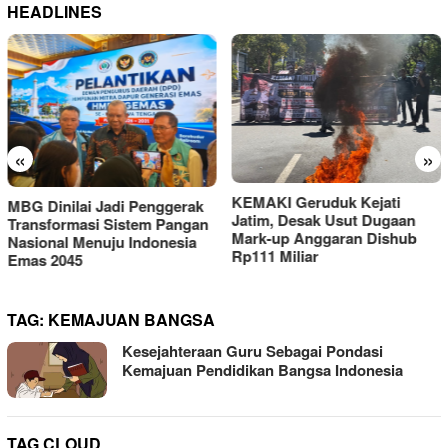
HEADLINES
«
»
KEMAKI Geruduk Kejati
PMII DIY Naik Kelas, Gus
Jatim, Desak Usut Dugaan
Hilmy Dorong Penguatan
Mark-up Anggaran Dishub
Advokasi Hukum dan
Rp111 Miliar
Digitalisasi Gerakan
TAG:
KEMAJUAN BANGSA
Kesejahteraan Guru Sebagai Pondasi
Kemajuan Pendidikan Bangsa Indonesia
TAG CLOUD