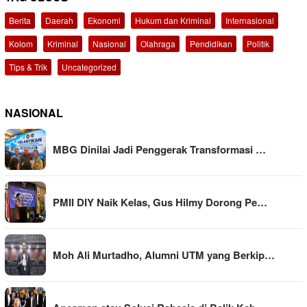
Berita
Daerah
Ekonomi
Hukum dan Kriminal
Internasional
Kolom
Kriminal
Nasional
Olahraga
Pendidikan
Politik
Tips & Trik
Uncategorized
NASIONAL
MBG Dinilai Jadi Penggerak Transformasi …
PMII DIY Naik Kelas, Gus Hilmy Dorong Pe…
Moh Ali Murtadho, Alumni UTM yang Berkip…