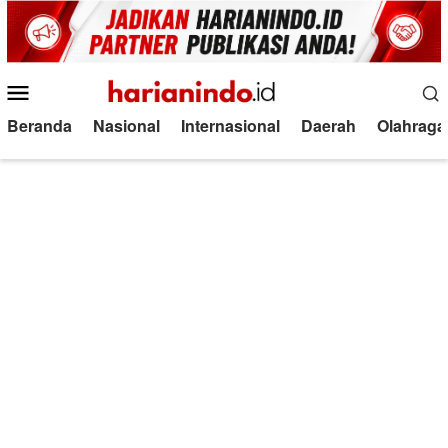
Loncat
ke
konten
Menu
Mobile
Beranda
Nasional
Internasional
Daerah
Olahraga