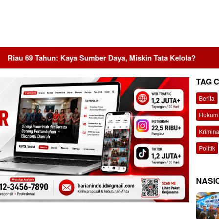
un: Kaya Sumber Daya, Miskin Tata Kelola?
MBG Dinilai
TAG 
Berita
Hukum 
Krimina
Politik
NASI