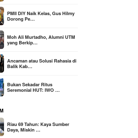
PMII DIY Naik Kelas, Gus Hilmy
Dorong Pe…
Moh Ali Murtadho, Alumni UTM
yang Berkip…
li Murtadho, Alumni
ang Berkiprah dalam
Ancaman atau Solusi Rahasia di
MBG Din
an MK soal MBG
Balik Kab…
Transfo
Riau 69 Tahun: Kaya Sumber
Nasiona
Daya, Miskin Tata Kelola?
Emas 2
Bukan Sekadar Ritus
Seremonial HUT: IWO …
M
Riau 69 Tahun: Kaya Sumber
Daya, Miskin …