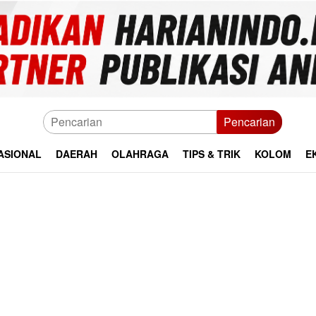
Pencarian
ASIONAL
DAERAH
OLAHRAGA
TIPS & TRIK
KOLOM
E