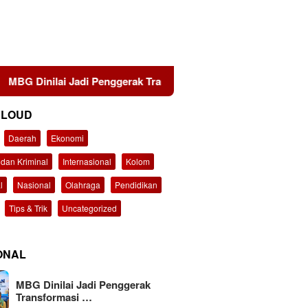
 Jadi Penggerak Transformasi Sistem Pangan Nasional Menuju 
CLOUD
Daerah
Ekonomi
dan Kriminal
Internasional
Kolom
l
Nasional
Olahraga
Pendidikan
Tips & Trik
Uncategorized
ONAL
MBG Dinilai Jadi Penggerak
Transformasi …