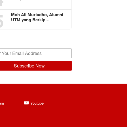
5
Moh Ali Murtadho, Alumni
UTM yang Berkip…
ram
Youtube