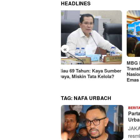
HEADLINES
«
KEMA
MBG Dinilai Jadi Penggerak
Jati
Transformasi Sistem Pangan
u 69 Tahun: Kaya Sumber
Mark
Nasional Menuju Indonesia
a, Miskin Tata Kelola?
Rp11
Emas 2045
TAG:
NAFA URBACH
BERIT
Part
Urba
JAKA
resm