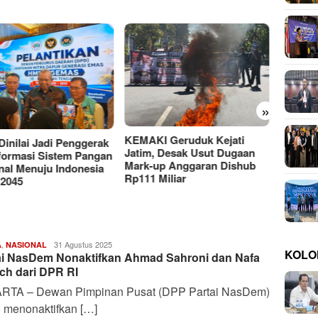
»
Moh A
UTM y
KI Geruduk Kejati
Putus
PMII DIY Naik Kelas, Gus
m, Desak Usut Dugaan
Hilmy Dorong Penguatan
-up Anggaran Dishub
Advokasi Hukum dan
1 Miliar
Digitalisasi Gerakan
,
Harianindo.id
31 Agustus 2025
A
NASIONAL
KOLO
ai NasDem Nonaktifkan Ahmad Sahroni dan Nafa
ch dari DPR RI
RTA – Dewan Pimpinan Pusat (DPP Partai NasDem)
i menonaktifkan […]