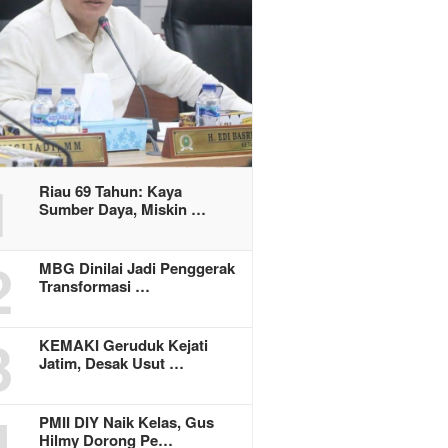
1
Riau 69 Tahun: Kaya
Sumber Daya, Miskin …
2
MBG Dinilai Jadi Penggerak
Transformasi …
3
KEMAKI Geruduk Kejati
Jatim, Desak Usut …
4
PMII DIY Naik Kelas, Gus
Hilmy Dorong Pe…