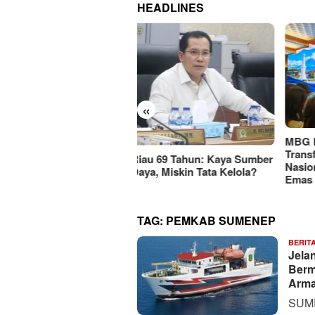
HEADLINES
«
KEMA
MBG Dinilai Jadi Penggerak
Jati
Transformasi Sistem Pangan
u 69 Tahun: Kaya Sumber
Mark
Nasional Menuju Indonesia
a, Miskin Tata Kelola?
Rp11
Emas 2045
TAG:
PEMKAB SUMENEP
BERIT
Jela
Berm
Arma
SUME