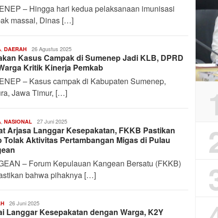
NEP – Hingga hari kedua pelaksanaan imunisasi
ak massal, Dinas […]
,
Harianindo.id
26 Agustus 2025
A
DAERAH
akan Kasus Campak di Sumenep Jadi KLB, DPRD
Warga Kritik Kinerja Pemkab
NEP – Kasus campak di Kabupaten Sumenep,
ra, Jawa Timur, […]
,
Harianindo.id
27 Juni 2025
A
NASIONAL
t Arjasa Langgar Kesepakatan, FKKB Pastikan
p Tolak Aktivitas Pertambangan Migas di Pulau
gean
EAN – Forum Kepulauan Kangean Bersatu (FKKB)
stikan bahwa pihaknya […]
Ahmad
26 Juni 2025
AH
lai Langgar Kesepakatan dengan Warga, K2Y
Farhan