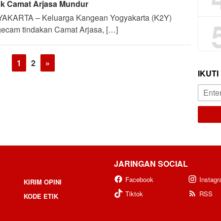
Naufal
k Camat Arjasa Mundur
AKARTA – Keluarga Kangean Yogyakarta (K2Y)
ecam tindakan Camat Arjasa, […]
1
2
»
IKUTI
JARINGAN SOCIAL
Facebook
Instag
KIRIM OPINI
Tiktok
RSS
KODE ETIK