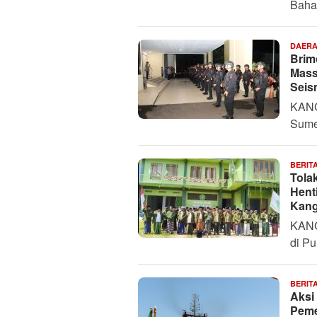
Baha
DAER
Brim
Mass
Seis
KANG
Sume
BERIT
Tola
Hent
Kan
KANG
di Pu
BERIT
Aksi
Peme