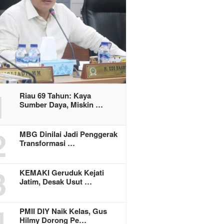
1
Riau 69 Tahun: Kaya
Sumber Daya, Miskin …
2
MBG Dinilai Jadi Penggerak
Transformasi …
3
KEMAKI Geruduk Kejati
Jatim, Desak Usut …
4
PMII DIY Naik Kelas, Gus
Hilmy Dorong Pe…