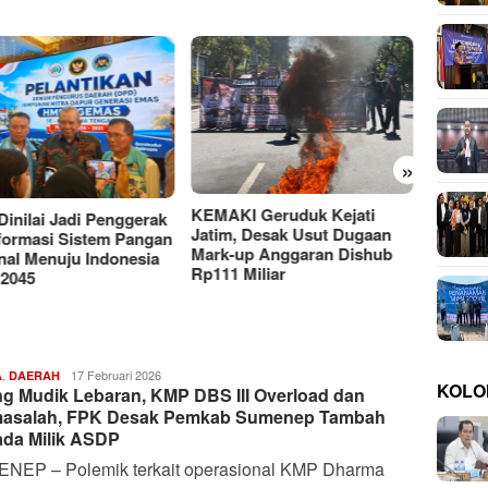
»
Moh A
UTM y
KI Geruduk Kejati
Putus
PMII DIY Naik Kelas, Gus
m, Desak Usut Dugaan
Hilmy Dorong Penguatan
-up Anggaran Dishub
Advokasi Hukum dan
1 Miliar
Digitalisasi Gerakan
,
Harianindo.id
17 Februari 2026
A
DAERAH
KOLO
ng Mudik Lebaran, KMP DBS III Overload dan
asalah, FPK Desak Pemkab Sumenep Tambah
da Milik ASDP
NEP – Polemik terkait operasional KMP Dharma