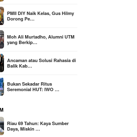
PMII DIY Naik Kelas, Gus Hilmy
Dorong Pe…
Moh Ali Murtadho, Alumni UTM
yang Berkip…
li Murtadho, Alumni
ang Berkiprah dalam
Ancaman atau Solusi Rahasia di
MBG Din
an MK soal MBG
Balik Kab…
Transfo
Riau 69 Tahun: Kaya Sumber
Nasiona
Daya, Miskin Tata Kelola?
Emas 2
Bukan Sekadar Ritus
Seremonial HUT: IWO …
M
Riau 69 Tahun: Kaya Sumber
Daya, Miskin …