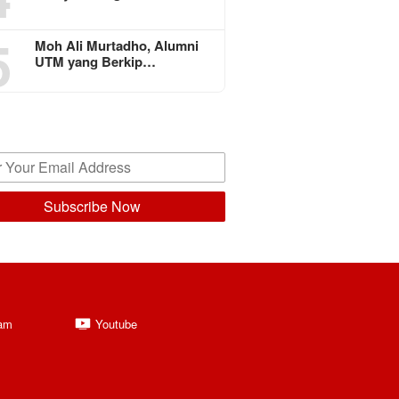
5
Moh Ali Murtadho, Alumni
UTM yang Berkip…
ram
Youtube