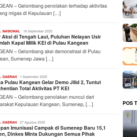
EAN – Gelombang penolakan terhadap aktivitas
ang migas di Kepulauan […]
,
Harianindo.id
16 September 2025
A
NASIONAL
r Aksi di Tengah Laut, Puluhan Nelayan Usir
mlah Kapal Milik KEI di Pulau Kangean
EAN – Gelombang aksi demonstrasi di Pulau
ean, Sumenep Jawa […]
,
Harianindo.id
1 September 2025
A
DAERAH
a Pulau Kangean Gelar Demo Jilid 2, Tuntut
hentian Total Aktivitas PT KEI
EAN – Gelombang penolakan muncul dari
POS 
arakat Kepulauan Kangean, Sumenep, […]
,
Harianindo.id
27 Agustus 2025
A
DAERAH
pan Imunisasi Campak di Sumenep Baru 15,1
en, Dinkes Minta Dukungan Semua Pihak