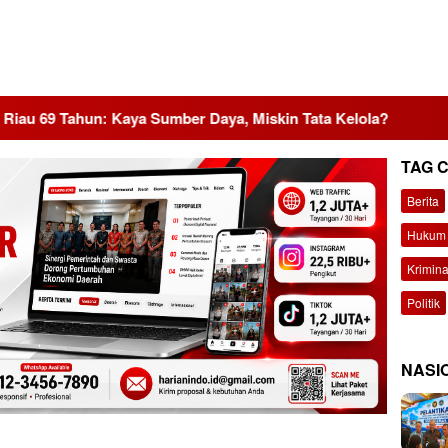
 Kaya Sumber Daya, Miskin Tata Kelola?
MBG Dinilai Ja
TAG 
Berita
Hukum 
Krimina
Politik
NASI