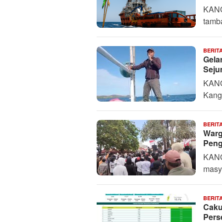
KANG
tamb
BERIT
Gela
Seju
KANG
Kang
BERIT
Warg
Peng
KANG
masy
BERIT
Caku
Pers