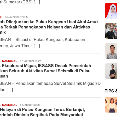
ri Sumekar (DBS) […]
Harianindo.id
6 November 2025
AH
ob Diterjunkan ke Pulau Kangean Usai Aksi Amuk
a Terkait Penangkapan Nelayan dan Aktivitas
mik
EAN – Situasi di Pulau Kangean, Kabupaten
nep, Jawa Timur, […]
,
Harianindo.id
17 Oktober 2025
A
NASIONAL
k Eksplorasi Migas, IKSASS Desak Pemerintah
ikan Seluruh Aktivitas Survei Seismik di Pulau
gean
EAN – Penolakan terhadap Survei Seismik Migas 3D
lau […]
TIPS 
,
Harianindo.id
8 Oktober 2025
A
NASIONAL
 Nelayan di Pulau Kangean Terus Berlanjut,
rintah Diminta Berpihak Pada Masyarakat