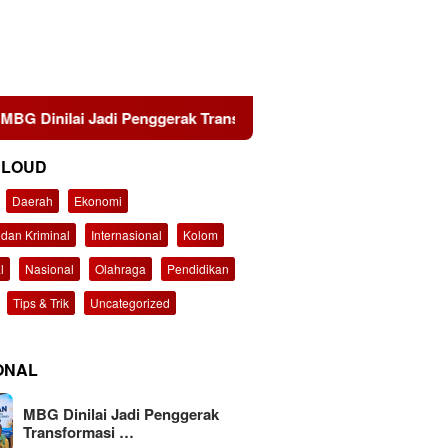
di Penggerak Transformasi Sistem Pangan Nasional Menuju Ind
CLOUD
Daerah
Ekonomi
dan Kriminal
Internasional
Kolom
l
Nasional
Olahraga
Pendidikan
Tips & Trik
Uncategorized
ONAL
MBG Dinilai Jadi Penggerak
Transformasi …