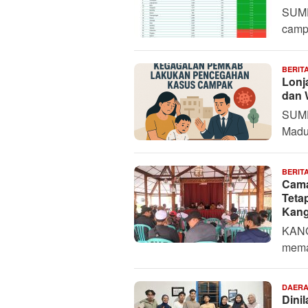
SUME
camp
BERIT
Lonj
dan 
SUME
Madu
BERIT
Cama
Teta
Kan
KANG
mema
DAER
Dini