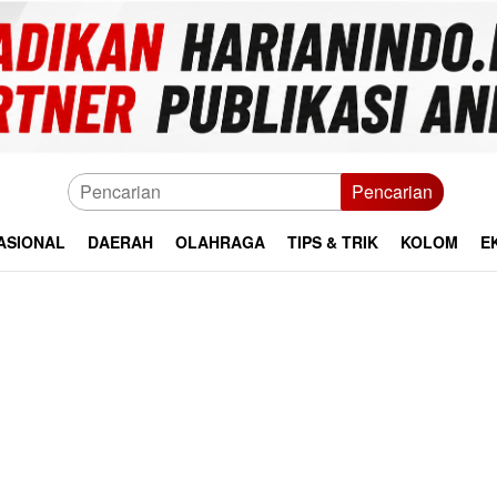
Pencarian
ASIONAL
DAERAH
OLAHRAGA
TIPS & TRIK
KOLOM
E