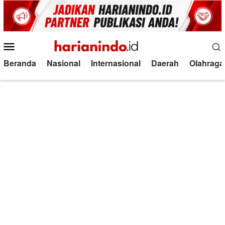
Loncat
ke
konten
Menu
Mobile
Beranda
Nasional
Internasional
Daerah
Olahraga