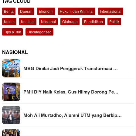
TAG CLOUD
Berita
Daerah
Ekonomi
Hukum dan Kriminal
Internasional
Kolom
Kriminal
Nasional
Olahraga
Pendidikan
Politik
Tips & Trik
Uncategorized
NASIONAL
MBG Dinilai Jadi Penggerak Transformasi …
PMII DIY Naik Kelas, Gus Hilmy Dorong Pe…
Moh Ali Murtadho, Alumni UTM yang Berkip…