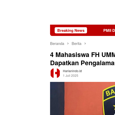
PMII DIY Naik Kelas, Gus Hilmy
Breaking News
Beranda
Berita
4 Mahasiswa FH UMM 
Dapatkan Pengalaman
Harianindo.id
1 Juli 2025