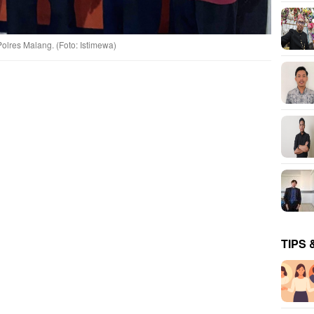
lres Malang. (Foto: Istimewa)
TIPS 