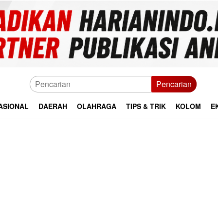
Pencarian
ASIONAL
DAERAH
OLAHRAGA
TIPS & TRIK
KOLOM
E