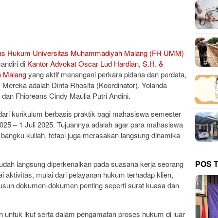
tas Hukum Universitas Muhammadiyah Malang (FH UMM)
ndiri di
Kantor Advokat Oscar Lud Hardian, S.H. &
a Malang
yang aktif menangani perkara pidana dan perdata,
i. Mereka adalah Dinta Rhosita (Koordinator), Yolanda
dan Fhioreans Cindy Maulia Putri Andini.
dari kurikulum berbasis praktik bagi mahasiswa semester
025 – 1 Juli 2025. Tujuannya adalah agar para mahasiswa
bangku kuliah, tetapi juga merasakan langsung dinamika
POS 
udah langsung diperkenalkan pada suasana kerja seorang
i aktivitas, mulai dari pelayanan hukum terhadap klien,
usun dokumen-dokumen penting seperti surat kuasa dan
untuk ikut serta dalam pengamatan proses hukum di luar