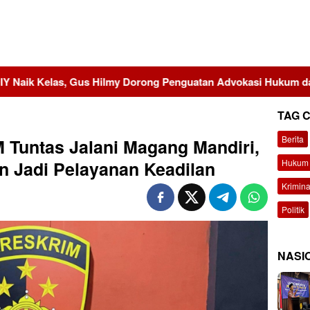
 Dorong Penguatan Advokasi Hukum dan Digitalisasi Gerakan
TAG 
Berita
Tuntas Jalani Magang Mandiri,
Hukum 
 Jadi Pelayanan Keadilan
Krimina
Politik
NASI