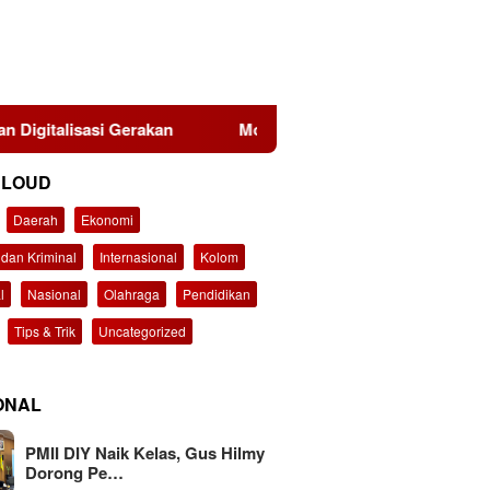
Moh Ali Murtadho, Alumni UTM yang Berkiprah dalam Pu
CLOUD
Daerah
Ekonomi
dan Kriminal
Internasional
Kolom
l
Nasional
Olahraga
Pendidikan
Tips & Trik
Uncategorized
ONAL
PMII DIY Naik Kelas, Gus Hilmy
Dorong Pe…