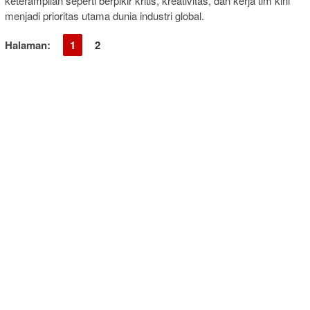
keterampilan seperti berpikir kritis, kreativitas, dan kerja tim kini
menjadi prioritas utama dunia industri global.
Halaman:
1
2