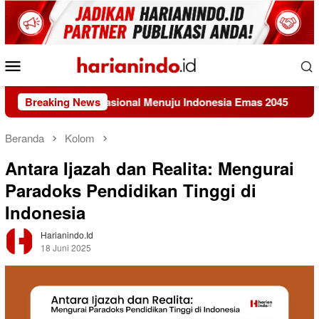
Loncat
ke
konten
Menu
Mobile
m Pangan Nasional Menuju Indonesia Emas 2045
Breaking News
KEMAKI 
Beranda
Kolom
Antara Ijazah dan Realita: Mengurai
Paradoks Pendidikan Tinggi di
Indonesia
Harianindo.id
18 Juni 2025