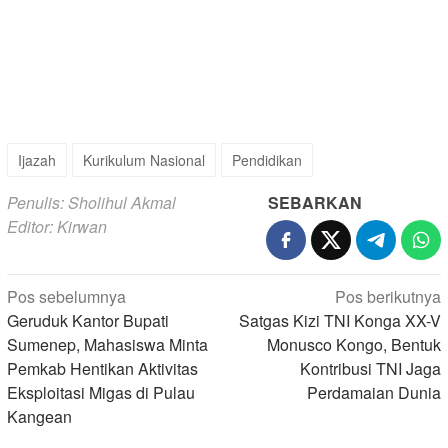
Ijazah
Kurikulum Nasional
Pendidikan
Penulis: Sholihul Akmal
SEBARKAN
Editor: Kirwan
Navigasi
Pos sebelumnya
Pos berikutnya
pos
Geruduk Kantor Bupati
Satgas Kizi TNI Konga XX-V
Sumenep, Mahasiswa Minta
Monusco Kongo, Bentuk
Pemkab Hentikan Aktivitas
Kontribusi TNI Jaga
Eksploitasi Migas di Pulau
Perdamaian Dunia
Kangean