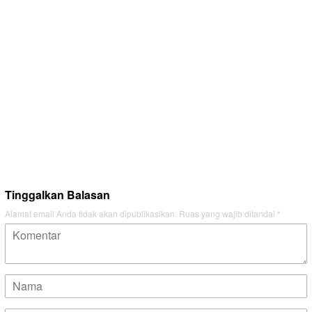
Tinggalkan Balasan
Alamat email Anda tidak akan dipublikasikan.
Ruas yang wajib ditandai
*