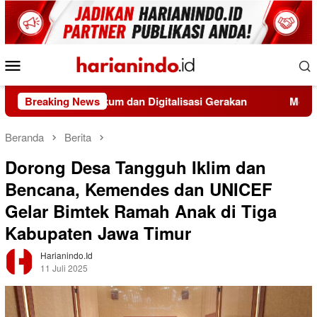
Loncat
ke
konten
Menu
Mobile
 Hukum dan Digitalisasi Gerakan
Breaking News
Moh Ali Murtadho, Al
Beranda
Berita
Dorong Desa Tangguh Iklim dan
Bencana, Kemendes dan UNICEF
Gelar Bimtek Ramah Anak di Tiga
Kabupaten Jawa Timur
Harianindo.id
11 Juli 2025