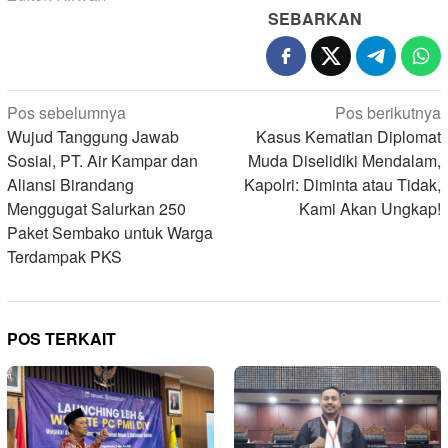
SEBARKAN
Navigasi
Pos sebelumnya
Pos berikutnya
pos
Wujud Tanggung Jawab
Kasus Kematian Diplomat
Sosial, PT. Air Kampar dan
Muda Diselidiki Mendalam,
Aliansi Birandang
Kapolri: Diminta atau Tidak,
Menggugat Salurkan 250
Kami Akan Ungkap!
Paket Sembako untuk Warga
Terdampak PKS
POS TERKAIT