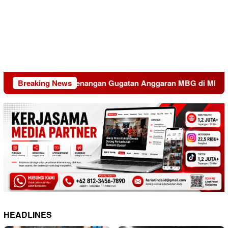
ta di Balik Kemenangan Gugatan Anggaran MBG di MK
Breaking News
B
HEADLINES