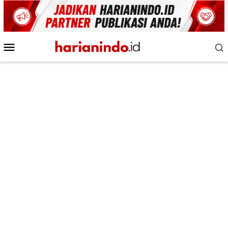
Loncat
ke
konten
Menu
Mobile