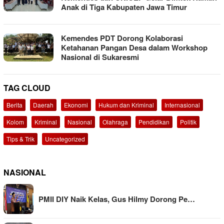
Anak di Tiga Kabupaten Jawa Timur
Kemendes PDT Dorong Kolaborasi
Ketahanan Pangan Desa dalam Workshop
Nasional di Sukaresmi
TAG CLOUD
Berita
Daerah
Ekonomi
Hukum dan Kriminal
Internasional
Kolom
Kriminal
Nasional
Olahraga
Pendidikan
Politik
Tips & Trik
Uncategorized
NASIONAL
PMII DIY Naik Kelas, Gus Hilmy Dorong Pe…