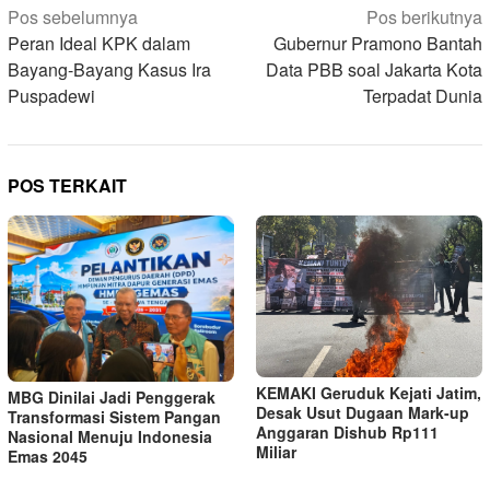
Navigasi
Pos sebelumnya
Pos berikutnya
pos
Peran Ideal KPK dalam
Gubernur Pramono Bantah
Bayang-Bayang Kasus Ira
Data PBB soal Jakarta Kota
Puspadewi
Terpadat Dunia
POS TERKAIT
KEMAKI Geruduk Kejati Jatim,
MBG Dinilai Jadi Penggerak
Desak Usut Dugaan Mark-up
Transformasi Sistem Pangan
Anggaran Dishub Rp111
Nasional Menuju Indonesia
Miliar
Emas 2045