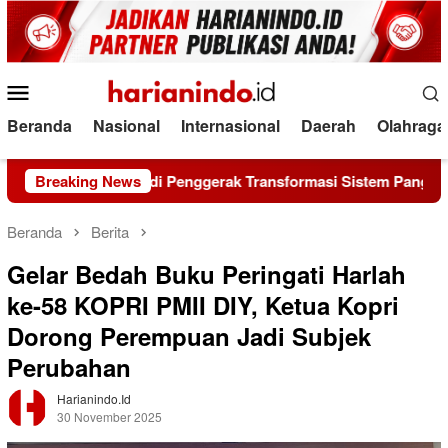
Loncat
ke
konten
Menu
Mobile
Beranda
Nasional
Internasional
Daerah
Olahraga
nilai Jadi Penggerak Transformasi Sistem Pangan Nasional Me
Breaking News
Beranda
Berita
Gelar Bedah Buku Peringati Harlah
ke-58 KOPRI PMII DIY, Ketua Kopri
Dorong Perempuan Jadi Subjek
Perubahan
Harianindo.id
30 November 2025