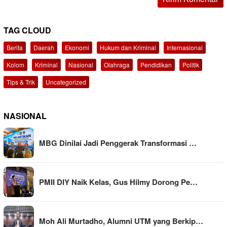
TAG CLOUD
Berita
Daerah
Ekonomi
Hukum dan Kriminal
Internasional
Kolom
Kriminal
Nasional
Olahraga
Pendidikan
Politik
Tips & Trik
Uncategorized
NASIONAL
MBG Dinilai Jadi Penggerak Transformasi …
PMII DIY Naik Kelas, Gus Hilmy Dorong Pe…
Moh Ali Murtadho, Alumni UTM yang Berkip…