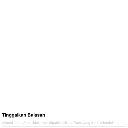
Tinggalkan Balasan
Alamat email Anda tidak akan dipublikasikan.
Ruas yang wajib ditandai
*