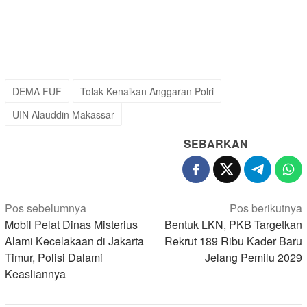
DEMA FUF
Tolak Kenaikan Anggaran Polri
UIN Alauddin Makassar
SEBARKAN
Navigasi
Pos sebelumnya
Pos berikutnya
pos
Mobil Pelat Dinas Misterius
Bentuk LKN, PKB Targetkan
Alami Kecelakaan di Jakarta
Rekrut 189 Ribu Kader Baru
Timur, Polisi Dalami
Jelang Pemilu 2029
Keasliannya