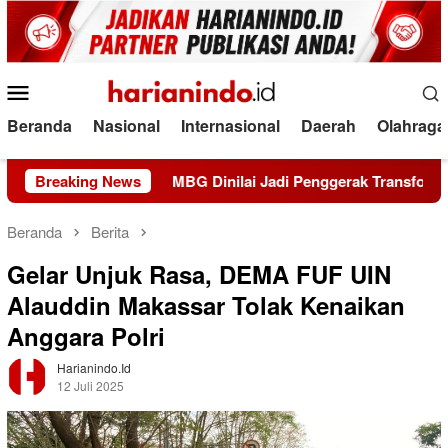
Loncat
ke
konten
Menu
Mobile
Beranda
Nasional
Internasional
Daerah
Olahraga
elola?
Breaking News
MBG Dinilai Jadi Penggerak Transformasi Siste
Beranda
Berita
Gelar Unjuk Rasa, DEMA FUF UIN
Alauddin Makassar Tolak Kenaikan
Anggara Polri
Harianindo.id
12 Juli 2025