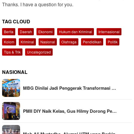
Thanks. I have a question for you.
TAG CLOUD
Berita
Daerah
Ekonomi
Hukum dan Kriminal
Internasional
Kolom
Kriminal
Nasional
Olahraga
Pendidikan
Politik
Tips & Trik
Uncategorized
NASIONAL
MBG Dinilai Jadi Penggerak Transformasi …
PMII DIY Naik Kelas, Gus Hilmy Dorong Pe…
Moh Ali Murtadho, Alumni UTM yang Berkip…