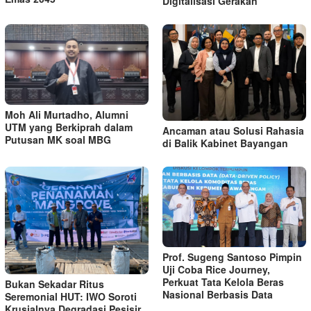
Digitalisasi Gerakan
Moh Ali Murtadho, Alumni
UTM yang Berkiprah dalam
Ancaman atau Solusi Rahasia
Putusan MK soal MBG
di Balik Kabinet Bayangan
Prof. Sugeng Santoso Pimpin
Uji Coba Rice Journey,
Perkuat Tata Kelola Beras
Bukan Sekadar Ritus
Nasional Berbasis Data
Seremonial HUT: IWO Soroti
Krusialnya Degradasi Pesisir