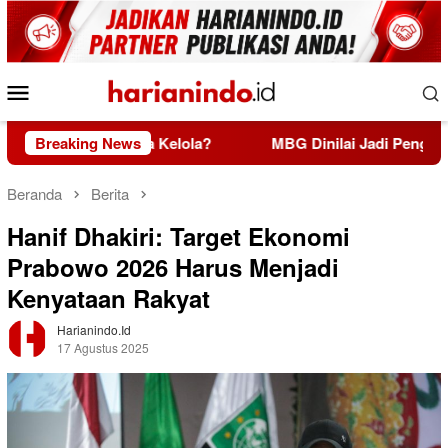
Loncat
ke
konten
Menu
Mobile
iskin Tata Kelola?
Breaking News
MBG Dinilai Jadi Penggerak Transfo
Beranda
Berita
Hanif Dhakiri: Target Ekonomi
Prabowo 2026 Harus Menjadi
Kenyataan Rakyat
Harianindo.id
17 Agustus 2025