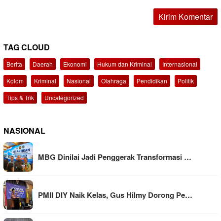
TAG CLOUD
Berita
Daerah
Ekonomi
Hukum dan Kriminal
Internasional
Kolom
Kriminal
Nasional
Olahraga
Pendidikan
Politik
Tips & Trik
Uncategorized
NASIONAL
MBG Dinilai Jadi Penggerak Transformasi …
PMII DIY Naik Kelas, Gus Hilmy Dorong Pe…