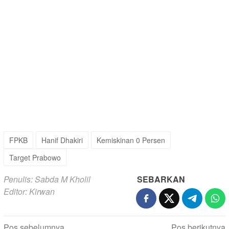
FPKB
Hanif Dhakiri
Kemiskinan 0 Persen
Target Prabowo
Penulis: Sabda M Kholil
SEBARKAN
Editor: Kirwan
Navigasi
Pos sebelumnya
Pos berikutnya