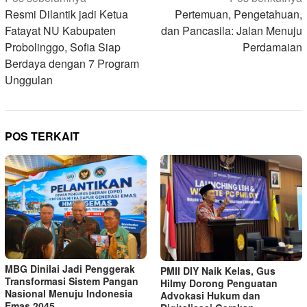
pos
Resmi Dilantik jadi Ketua
Pertemuan, Pengetahuan,
Fatayat NU Kabupaten
dan Pancasila: Jalan Menuju
Probolinggo, Sofia Siap
Perdamaian
Berdaya dengan 7 Program
Unggulan
POS TERKAIT
MBG Dinilai Jadi Penggerak
PMII DIY Naik Kelas, Gus
Transformasi Sistem Pangan
Hilmy Dorong Penguatan
Nasional Menuju Indonesia
Advokasi Hukum dan
Emas 2045