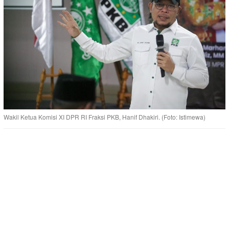
Wakil Ketua Komisi XI DPR RI Fraksi PKB, Hanif Dhakiri. (Foto: Istimewa)