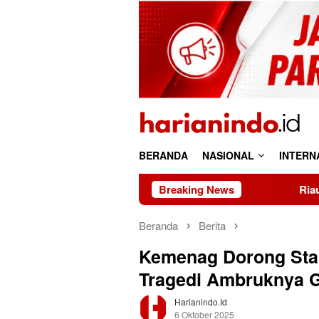
Loncat
ke
konten
BERANDA
NASIONAL
INTERN
Breaking News
Riau 69 Tahun: Kaya Su
Beranda
Berita
Kemenag Dorong Sta
Tragedi Ambruknya 
Harianindo.id
6 Oktober 2025