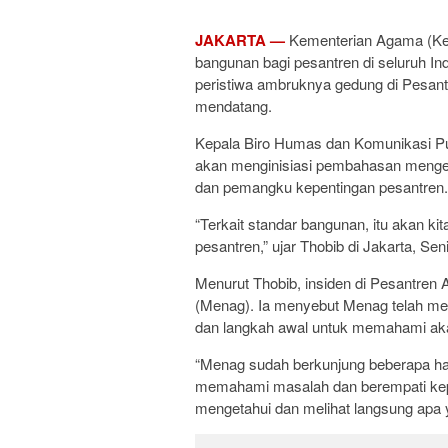
JAKARTA —
Kementerian Agama (Ke
bangunan bagi pesantren di seluruh In
peristiwa ambruknya gedung di Pesantr
mendatang.
Kepala Biro Humas dan Komunikasi Pu
akan menginisiasi pembahasan menge
dan pemangku kepentingan pesantren.
“Terkait standar bangunan, itu akan k
pesantren,” ujar Thobib di Jakarta, Sen
Menurut Thobib, insiden di Pesantren 
(Menag). Ia menyebut Menag telah men
dan langkah awal untuk memahami aka
“Menag sudah berkunjung beberapa ha
memahami masalah dan berempati kepa
mengetahui dan melihat langsung apa ya