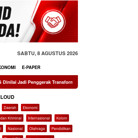
SABTU, 8 AGUSTUS 2026
KONOMI
E-PAPER
erak Transformasi Sistem Pangan Nasional Menuju Indonesia E
CLOUD
Daerah
Ekonomi
dan Kriminal
Internasional
Kolom
l
Nasional
Olahraga
Pendidikan