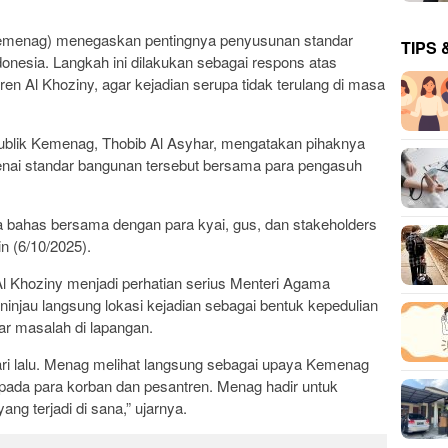
menag) menegaskan pentingnya penyusunan standar
TIPS 
donesia. Langkah ini dilakukan sebagai respons atas
en Al Khoziny, agar kejadian serupa tidak terulang di masa
blik Kemenag, Thobib Al Asyhar, mengatakan pihaknya
nai standar bangunan tersebut bersama para pengasuh
ita bahas bersama dengan para kyai, gus, dan stakeholders
in (6/10/2025).
Al Khoziny menjadi perhatian serius Menteri Agama
injau langsung lokasi kejadian sebagai bentuk kepedulian
r masalah di lapangan.
ri lalu. Menag melihat langsung sebagai upaya Kemenag
da para korban dan pesantren. Menag hadir untuk
ng terjadi di sana,” ujarnya.