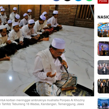
Politik
NASI
ntuk korban meninggal ambruknya mushalla Ponpes Al Khoziny
en Tahfidz Tebuireng 16 Wadas, Kandangan, Temanggung, Jawa