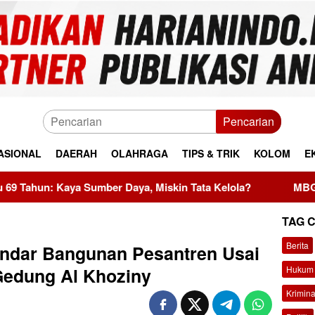
Pencarian
ASIONAL
DAERAH
OLAHRAGA
TIPS & TRIK
KOLOM
E
mber Daya, Miskin Tata Kelola?
MBG Dinilai Jadi Pengg
TAG 
Berita
ndar Bangunan Pesantren Usai
Hukum 
Gedung Al Khoziny
Krimina