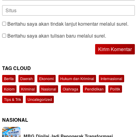
Beritahu saya akan tindak lanjut komentar melalui surel.
Beritahu saya akan tulisan baru melalui surel.
TAG CLOUD
Berita
Daerah
Ekonomi
Hukum dan Kriminal
Internasional
Kolom
Kriminal
Nasional
Olahraga
Pendidikan
Politik
Tips & Trik
Uncategorized
NASIONAL
MBG Dinilai Jadi Penggerak Transformasi …