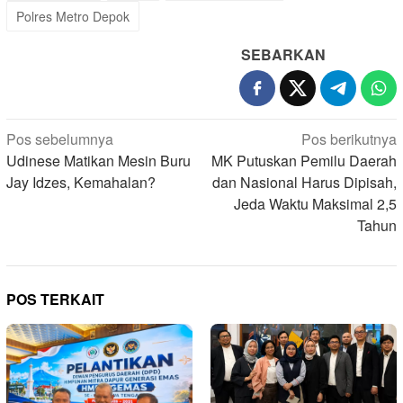
Polres Metro Depok
SEBARKAN
Navigasi
Pos sebelumnya
Pos berikutnya
pos
Udinese Matikan Mesin Buru
MK Putuskan Pemilu Daerah
Jay Idzes, Kemahalan?
dan Nasional Harus Dipisah,
Jeda Waktu Maksimal 2,5
Tahun
POS TERKAIT