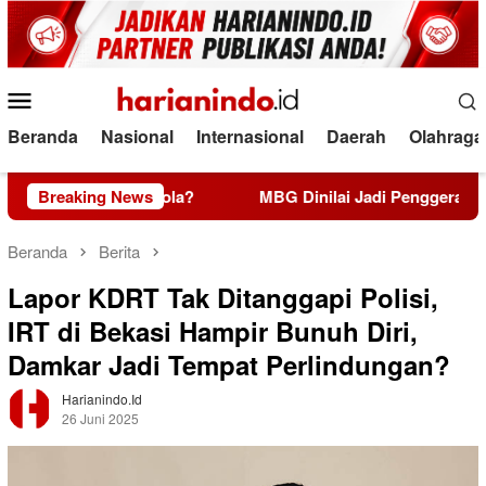
Loncat
ke
konten
Menu
Mobile
Beranda
Nasional
Internasional
Daerah
Olahraga
n Tata Kelola?
Breaking News
MBG Dinilai Jadi Penggerak Transformas
Beranda
Berita
Lapor KDRT Tak Ditanggapi Polisi,
IRT di Bekasi Hampir Bunuh Diri,
Damkar Jadi Tempat Perlindungan?
Harianindo.id
26 Juni 2025