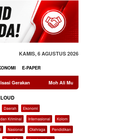
KAMIS, 6 AGUSTUS 2026
KONOMI
E-PAPER
Moh Ali Murtadho, Alumni UTM yang Berkiprah dalam Putusan
CLOUD
Daerah
Ekonomi
dan Kriminal
Internasional
Kolom
l
Nasional
Olahraga
Pendidikan