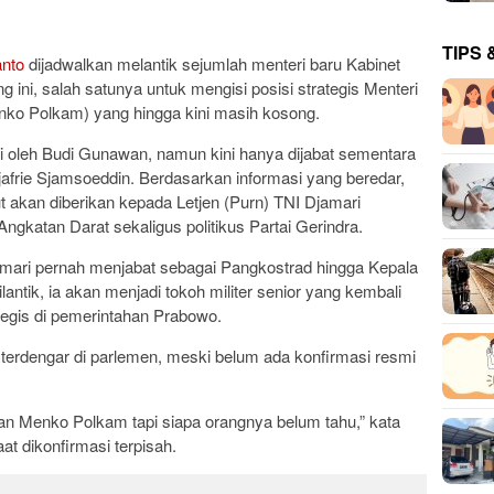
TIPS 
anto
dijadwalkan melantik sejumlah menteri baru Kabinet
g ini, salah satunya untuk mengisi posisi strategis Menteri
nko Polkam) yang hingga kini masih kosong.
 oleh Budi Gunawan, namun kini hanya dijabat sementara
jafrie Sjamsoeddin. Berdasarkan informasi yang beredar,
ut akan diberikan kepada Letjen (Purn) TNI Djamari
gkatan Darat sekaligus politikus Partai Gerindra.
jamari pernah menjabat sebagai Pangkostrad hingga Kepala
ntik, ia akan menjadi tokoh militer senior yang kembali
ategis di pemerintahan Prabowo.
h terdengar di parlemen, meski belum ada konfirmasi resmi
an Menko Polkam tapi siapa orangnya belum tahu,” kata
t dikonfirmasi terpisah.