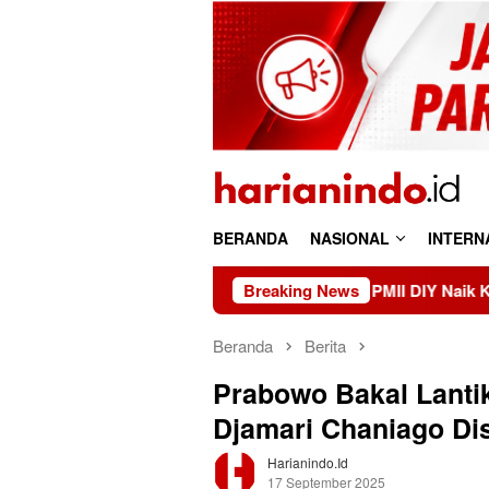
Loncat
ke
konten
BERANDA
NASIONAL
INTERN
PMII DIY Naik Kelas, Gus Hilmy Doron
Breaking News
Beranda
Berita
Prabowo Bakal Lanti
Djamari Chaniago Dis
Harianindo.id
17 September 2025