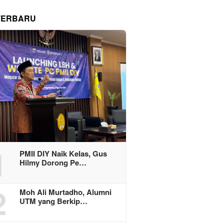
TERBARU
1
PMII DIY Naik Kelas, Gus
Hilmy Dorong Pe…
2
Moh Ali Murtadho, Alumni
UTM yang Berkip…