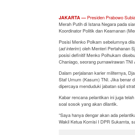
JAKARTA —
Presiden Prabowo Subi
Merah Putih di Istana Negara pada sian
Koordinator Politik dan Keamanan (Me
Posisi Menko Polkam sebelumnya diisi
(
ad interim
) oleh Menteri Pertahanan S
posisi definitif Menko Polhukam diseb
Chaniago, seorang purnawirawan TNI An
Dalam perjalanan karier militernya, D
Staf Umum (Kasum) TNI. Jika benar dila
dipercaya menduduki jabatan sipil str
Kabar rencana pelantikan ini juga tela
soal sosok yang akan dilantik.
“Saya hanya dengar akan ada pelantik
Wakil Ketua Komisi I DPR Sukamta, saa