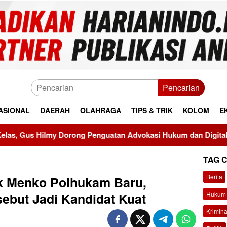
Pencarian
ASIONAL
DAERAH
OLAHRAGA
TIPS & TRIK
KOLOM
E
g Penguatan Advokasi Hukum dan Digitalisasi Gerakan
TAG 
Berita
k Menko Polhukam Baru,
Hukum 
ebut Jadi Kandidat Kuat
Krimina