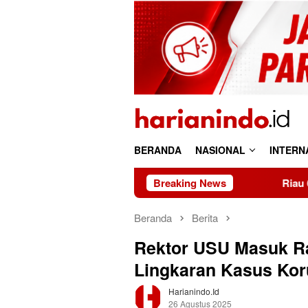
Loncat
ke
konten
BERANDA
NASIONAL
INTERN
Breaking News
Riau 69 Tahun: Kaya
Beranda
Berita
Rektor USU Masuk Ra
Lingkaran Kasus Kor
Harianindo.id
26 Agustus 2025