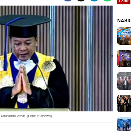
Politik
NASI
 Muryanto Amin. (Foto: Istimewa)