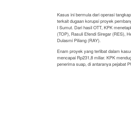
Kasus ini bermula dari operasi tangk
terkait dugaan korupsi proyek pemba
I Sumut. Dari hasil OTT, KPK menetapk
(TOP), Rasuli Efendi Siregar (RES), H
Dulasmi Piliang (RAY).
Enam proyek yang terlibat dalam kasus 
mencapai Rp231,8 miliar. KPK mendug
penerima suap, di antaranya pejabat P