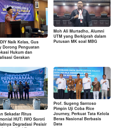
Moh Ali Murtadho, Alumni
UTM yang Berkiprah dalam
Putusan MK soal MBG
 DIY Naik Kelas, Gus
y Dorong Penguatan
kasi Hukum dan
talisasi Gerakan
Prof. Sugeng Santoso
Pimpin Uji Coba Rice
Journey, Perkuat Tata Kelola
n Sekadar Ritus
Beras Nasional Berbasis
monial HUT: IWO Soroti
Data
ialnya Degradasi Pesisir