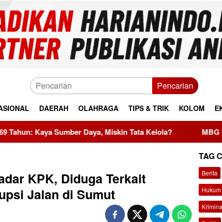
Pencarian
ASIONAL
DAERAH
OLAHRAGA
TIPS & TRIK
KOLOM
E
 Sumber Daya, Miskin Tata Kelola?
MBG Dinilai Jadi Pe
TAG 
Berita
dar KPK, Diduga Terkait
Hukum 
upsi Jalan di Sumut
Krimina