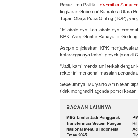
Besar Ilmu Politik
Universitas Sumater
lingkaran Gubernur Sumatera Utara 
Topan Obaja Putra Ginting (TOP), yang
“Ini circle-nya, kan, circle-nya terma
KPK, Asep Guntur Rahayu, di Gedung M
Asep menjelaskan, KPK menjadwalkan
keterangannya terkait proyek jalan di
“Jadi, kami mendalami terkait dengan
rektor ini mengenai masalah pengadaan 
Sebelumnya, Muryanto Amin telah dipa
tidak menghadiri agenda pemeriksaan 
BACAAN LAINNYA
MBG Dinilai Jadi Penggerak
PM
Transformasi Sistem Pangan
Hi
Nasional Menuju Indonesia
Ad
Emas 2045
Di