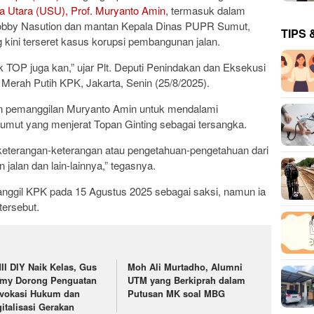
a Utara (USU), Prof. Muryanto Amin
, termasuk dalam
Bobby Nasution dan mantan Kepala Dinas PUPR Sumut,
TIPS 
 kini terseret kasus korupsi pembangunan jalan.
suk TOP juga kan,” ujar Plt. Deputi Penindakan dan Eksekusi
erah Putih KPK, Jakarta, Senin (25/8/2025).
 pemanggilan Muryanto Amin untuk mendalami
 Sumut yang menjerat Topan Ginting sebagai tersangka.
 keterangan-keterangan atau pengetahuan-pengetahuan dari
jalan dan lain-lainnya,” tegasnya.
nggil KPK pada 15 Agustus 2025 sebagai saksi, namun ia
tersebut.
II DIY Naik Kelas, Gus
Moh Ali Murtadho, Alumni
lmy Dorong Penguatan
UTM yang Berkiprah dalam
vokasi Hukum dan
Putusan MK soal MBG
gitalisasi Gerakan