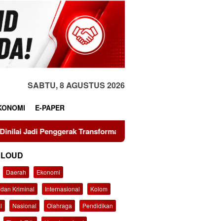
SABTU, 8 AGUSTUS 2026
KONOMI
E-PAPER
nggerak Transformasi Sistem Pangan Nasional Menuju Indonesia
CLOUD
Daerah
Ekonomi
dan Kriminal
Internasional
Kolom
l
Nasional
Olahraga
Pendidikan