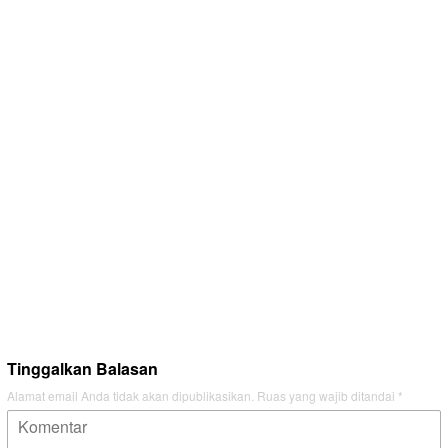
Tinggalkan Balasan
Alamat email Anda tidak akan dipublikasikan.
Ruas yang wajib ditandai
*