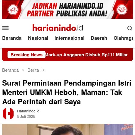
Loncat
ke
konten
Menu
Mobile
Beranda
Nasional
Internasional
Daerah
Olahraga
t Dugaan Mark-up Anggaran Dishub Rp111 Miliar
Breaking News
PMII D
Beranda
Berita
Surat Permintaan Pendampingan Istri
Menteri UMKM Heboh, Maman: Tak
Ada Perintah dari Saya
Harianindo.id
5 Juli 2025