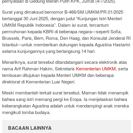
pernyataan di Gedung Merah Putih KPK, Jumat (4/7/2025).
Surat yang dimaksud bernomor B-466/SM.UMKM/PR.01/2025
bertanggal 30 Juni 2025, dengan judul “Kunjungan Istri Menteri
UMKM Republik Indonesia”. Dalam isi surat, tercantum
permohonan kepada KBRI di beberapa negara—seperti Sofia,
Brussels, Paris, Bern, Roma, Den Haag, dan Konsulat Jenderal RI
Istanbul—untuk memberikan dukungan kepada Agustina Hastarini
selama kunjungannya yang berlangsung 14 hari.
Menariknya, surat tersebut ditandatangani secara elektronik atas
nama Arif Rahman Hakim, Sekretaris
Kementerian UMKM
, serta
tembusan ditujukan kepada Menteri UMKM dan beberapa
direktorat di Kementerian Luar Negeri.
Meski membantah terkait surat tersebut, Maman tidak menampik
bahwa sang istri memang pergi ke Eropa. Ia menjelaskan bahwa
keberangkatan Agustina adalah untuk mendampingi anak mereka
mengikuti lomba budaya.
BACAAN LAINNYA