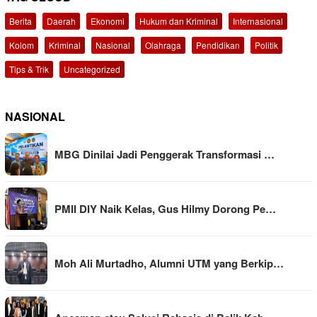
Berita
Daerah
Ekonomi
Hukum dan Kriminal
Internasional
Kolom
Kriminal
Nasional
Olahraga
Pendidikan
Politik
Tips & Trik
Uncategorized
NASIONAL
MBG Dinilai Jadi Penggerak Transformasi …
PMII DIY Naik Kelas, Gus Hilmy Dorong Pe…
Moh Ali Murtadho, Alumni UTM yang Berkip…