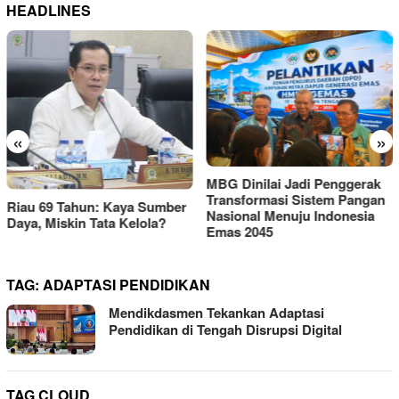
HEADLINES
«
»
KEMAKI Geruduk Kejati
MBG Dinilai Jadi Penggerak
Jatim, Desak Usut Dugaan
Transformasi Sistem Pangan
Mark-up Anggaran Dishub
Nasional Menuju Indonesia
Rp111 Miliar
Emas 2045
TAG:
ADAPTASI PENDIDIKAN
Mendikdasmen Tekankan Adaptasi
Pendidikan di Tengah Disrupsi Digital
TAG CLOUD