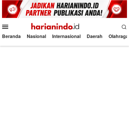
Loncat
ke
konten
Menu
Mobile
Beranda
Nasional
Internasional
Daerah
Olahraga