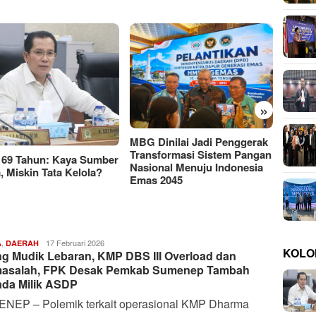
»
KEMAK
MBG Dinilai Jadi Penggerak
Jatim
Transformasi Sistem Pangan
 69 Tahun: Kaya Sumber
Mark-
Nasional Menuju Indonesia
, Miskin Tata Kelola?
Rp111 
Emas 2045
,
Harianindo.id
17 Februari 2026
A
DAERAH
KOLO
ng Mudik Lebaran, KMP DBS III Overload dan
asalah, FPK Desak Pemkab Sumenep Tambah
da Milik ASDP
NEP – Polemik terkait operasional KMP Dharma