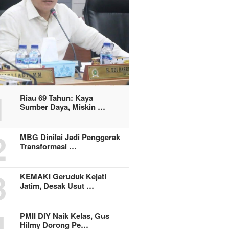
1
Riau 69 Tahun: Kaya
Sumber Daya, Miskin …
2
MBG Dinilai Jadi Penggerak
Transformasi …
3
KEMAKI Geruduk Kejati
Jatim, Desak Usut …
4
PMII DIY Naik Kelas, Gus
Hilmy Dorong Pe…