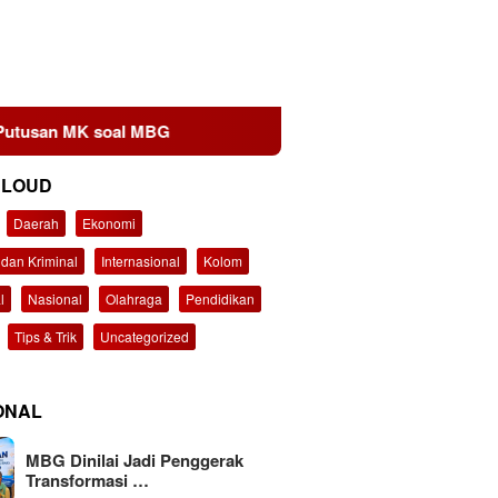
oal MBG
CLOUD
Daerah
Ekonomi
dan Kriminal
Internasional
Kolom
l
Nasional
Olahraga
Pendidikan
Tips & Trik
Uncategorized
ONAL
MBG Dinilai Jadi Penggerak
Transformasi …