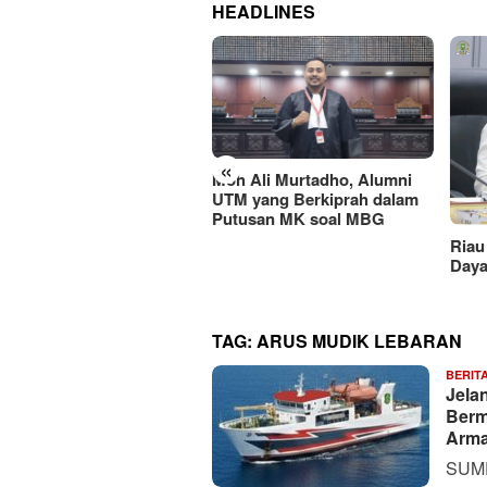
HEADLINES
«
Moh Ali Murtadho, Alumni
UTM yang Berkiprah dalam
Putusan MK soal MBG
I DIY Naik Kelas, Gus
lmy Dorong Penguatan
Riau
vokasi Hukum dan
Daya
italisasi Gerakan
TAG:
ARUS MUDIK LEBARAN
BERIT
Jela
Berm
Arma
SUME