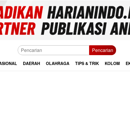
Pencarian
ASIONAL
DAERAH
OLAHRAGA
TIPS & TRIK
KOLOM
E