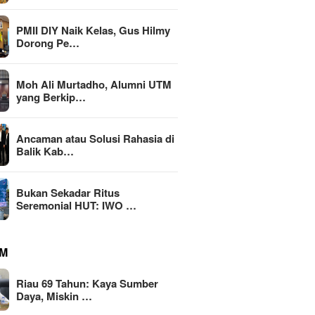
PMII DIY Naik Kelas, Gus Hilmy
Dorong Pe…
Moh Ali Murtadho, Alumni UTM
yang Berkip…
Moh Ali
UTM yan
I Geruduk Kejati
Ancaman atau Solusi Rahasia di
Putusa
PMII DIY Naik Kelas, Gus
, Desak Usut Dugaan
Balik Kab…
Hilmy Dorong Penguatan
up Anggaran Dishub
Advokasi Hukum dan
Miliar
Digitalisasi Gerakan
Bukan Sekadar Ritus
Seremonial HUT: IWO …
M
Riau 69 Tahun: Kaya Sumber
Daya, Miskin …