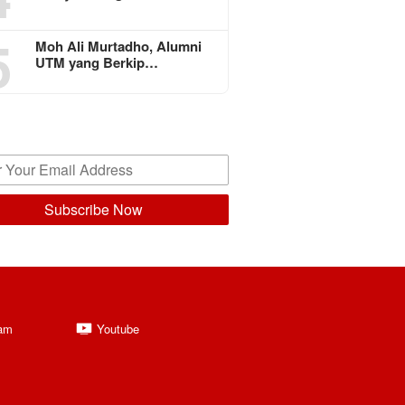
5
Moh Ali Murtadho, Alumni
UTM yang Berkip…
ram
Youtube