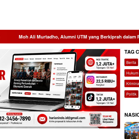
li Murtadho, Alumni UTM yang Berkiprah dalam Putusan MK s
TAG 
Berita
Hukum 
Krimina
Politik
NASI