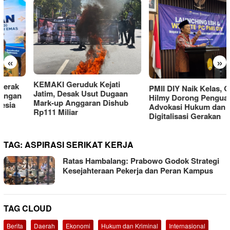
«
»
KEMAKI Geruduk Kejati
PMII DIY Naik Kelas, Gus
Jatim, Desak Usut Dugaan
Hilmy Dorong Penguatan
Mark-up Anggaran Dishub
Advokasi Hukum dan
Rp111 Miliar
Digitalisasi Gerakan
TAG:
ASPIRASI SERIKAT KERJA
Ratas Hambalang: Prabowo Godok Strategi
Kesejahteraan Pekerja dan Peran Kampus
TAG CLOUD
Berita
Daerah
Ekonomi
Hukum dan Kriminal
Internasional