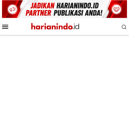
Loncat
ke
konten
Menu
Mobile