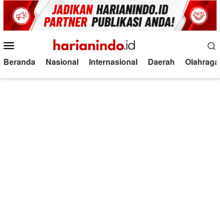
Loncat
ke
konten
Menu
Mobile
Beranda
Nasional
Internasional
Daerah
Olahraga