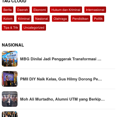
TAG CLOUD
Berita
Daerah
Ekonomi
Hukum dan Kriminal
Internasional
Kolom
Kriminal
Nasional
Olahraga
Pendidikan
Politik
Tips & Trik
Uncategorized
NASIONAL
MBG Dinilai Jadi Penggerak Transformasi …
PMII DIY Naik Kelas, Gus Hilmy Dorong Pe…
Moh Ali Murtadho, Alumni UTM yang Berkip…