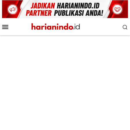
Loncat
ke
konten
Menu
Mobile