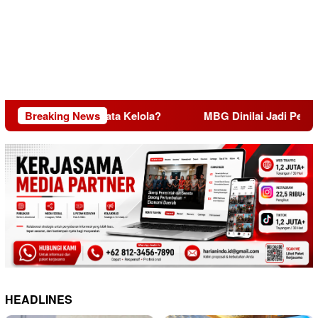
aya, Miskin Tata Kelola?
Breaking News
MBG Dinilai Jadi Penggerak 
HEADLINES