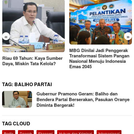
«
»
KEMAKI Geruduk Kejati
MBG Dinilai Jadi Penggerak
Jatim, Desak Usut Dugaan
Transformasi Sistem Pangan
Mark-up Anggaran Dishub
Nasional Menuju Indonesia
Rp111 Miliar
Emas 2045
TAG:
BALIHO PARTAI
Gubernur Pramono Geram: Baliho dan
Bendera Partai Berserakan, Pasukan Oranye
Diminta Bergerak!
TAG CLOUD
Berita
Daerah
Ekonomi
Hukum dan Kriminal
Internasional