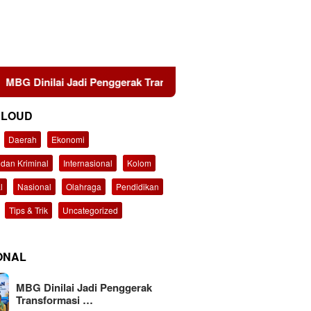
Jadi Penggerak Transformasi Sistem Pangan Nasional Menuju I
CLOUD
Daerah
Ekonomi
dan Kriminal
Internasional
Kolom
l
Nasional
Olahraga
Pendidikan
Tips & Trik
Uncategorized
ONAL
MBG Dinilai Jadi Penggerak
Transformasi …