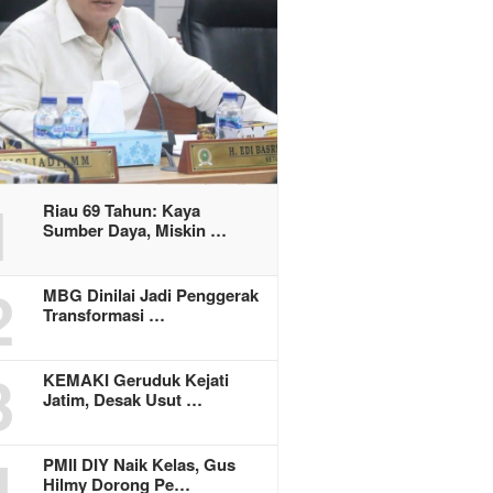
1
Riau 69 Tahun: Kaya
Sumber Daya, Miskin …
2
MBG Dinilai Jadi Penggerak
Transformasi …
3
KEMAKI Geruduk Kejati
Jatim, Desak Usut …
4
PMII DIY Naik Kelas, Gus
Hilmy Dorong Pe…