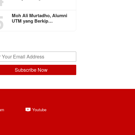
5
Moh Ali Murtadho, Alumni
UTM yang Berkip…
ram
Youtube