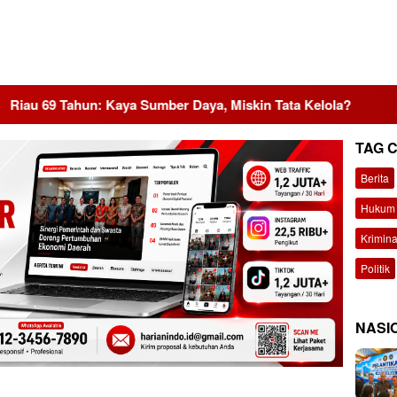
n: Kaya Sumber Daya, Miskin Tata Kelola?
MBG Dinilai 
TAG 
Berita
Hukum 
Krimina
Politik
NASI