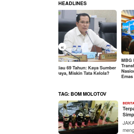
HEADLINES
«
KEMA
MBG Dinilai Jadi Penggerak
Jati
Transformasi Sistem Pangan
u 69 Tahun: Kaya Sumber
Mark
Nasional Menuju Indonesia
a, Miskin Tata Kelola?
Rp11
Emas 2045
TAG:
BOM MOLOTOV
BERIT
Terp
Simp
JAKA
meng