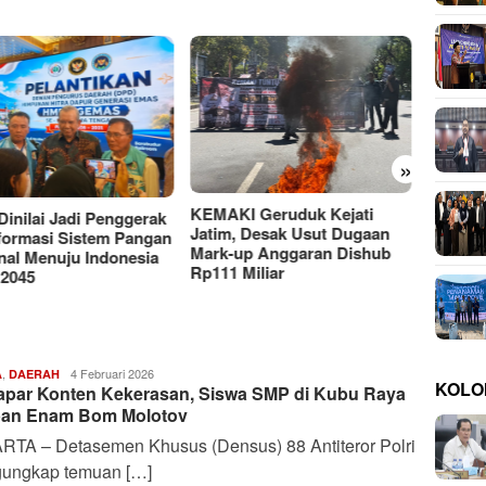
»
Moh A
UTM y
KI Geruduk Kejati
Putus
PMII DIY Naik Kelas, Gus
m, Desak Usut Dugaan
Hilmy Dorong Penguatan
-up Anggaran Dishub
Advokasi Hukum dan
1 Miliar
Digitalisasi Gerakan
,
Harianindo.id
4 Februari 2026
A
DAERAH
KOLO
apar Konten Kekerasan, Siswa SMP di Kubu Raya
an Enam Bom Molotov
RTA – Detasemen Khusus (Densus) 88 Antiteror Polri
ungkap temuan […]