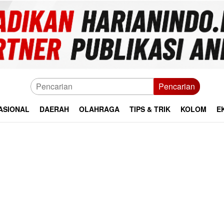
Pencarian
ASIONAL
DAERAH
OLAHRAGA
TIPS & TRIK
KOLOM
E