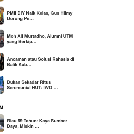
PMII DIY Naik Kelas, Gus Hilmy
Dorong Pe…
Moh Ali Murtadho, Alumni UTM
yang Berkip…
li Murtadho, Alumni
ang Berkiprah dalam
Ancaman atau Solusi Rahasia di
MBG Din
an MK soal MBG
Balik Kab…
Transfo
Riau 69 Tahun: Kaya Sumber
Nasiona
Daya, Miskin Tata Kelola?
Emas 2
Bukan Sekadar Ritus
Seremonial HUT: IWO …
M
Riau 69 Tahun: Kaya Sumber
Daya, Miskin …