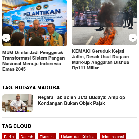
«
»
KEMAKI Geruduk Kejati
PMII DIY Naik Kelas, Gus
Jatim, Desak Usut Dugaan
Hilmy Dorong Penguatan
Mark-up Anggaran Dishub
Advokasi Hukum dan
Rp111 Miliar
Digitalisasi Gerakan
TAG:
BUDAYA MADURA
Negara Tak Boleh Buta Budaya: Amplop
Kondangan Bukan Objek Pajak
TAG CLOUD
Berita
Daerah
Ekonomi
Hukum dan Kriminal
Internasional