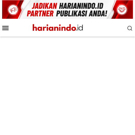
Loncat
ke
konten
Menu
Mobile