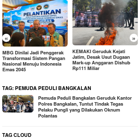
«
»
KEMAKI Geruduk Kejati
PMII DIY Naik Kelas, Gus
Jatim, Desak Usut Dugaan
Hilmy Dorong Penguatan
Mark-up Anggaran Dishub
Advokasi Hukum dan
Rp111 Miliar
Digitalisasi Gerakan
TAG:
PEMUDA PEDULI BANGKALAN
Pemuda Peduli Bangkalan Geruduk Kantor
Polres Bangkalan, Tuntut Tindak Tegas
Pelaku Pungli yang Dilakukan Oknum
Polantas
TAG CLOUD