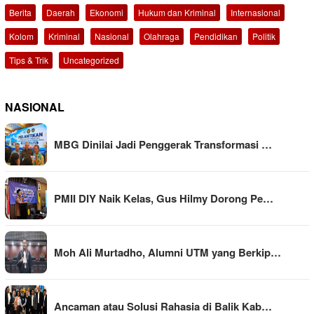
Berita
Daerah
Ekonomi
Hukum dan Kriminal
Internasional
Kolom
Kriminal
Nasional
Olahraga
Pendidikan
Politik
Tips & Trik
Uncategorized
NASIONAL
MBG Dinilai Jadi Penggerak Transformasi …
PMII DIY Naik Kelas, Gus Hilmy Dorong Pe…
Moh Ali Murtadho, Alumni UTM yang Berkip…
Ancaman atau Solusi Rahasia di Balik Kab…