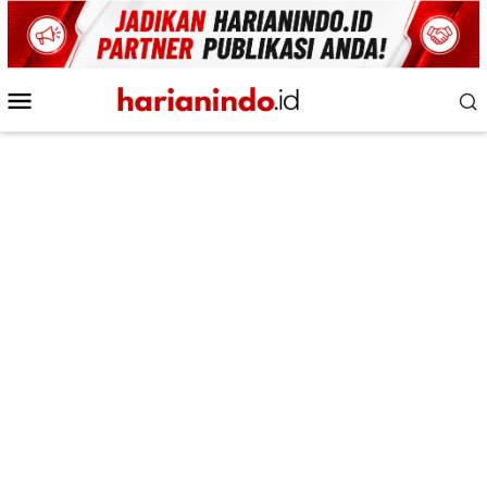
Loncat
ke
konten
Menu
Mobile