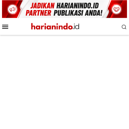
Loncat
ke
konten
Menu
Mobile