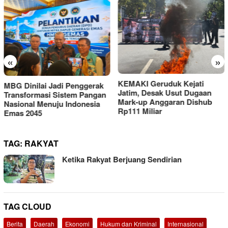
«
»
KEMAKI Geruduk Kejati
PMII DIY Naik Kelas, Gus
Jatim, Desak Usut Dugaan
Hilmy Dorong Penguatan
Mark-up Anggaran Dishub
Advokasi Hukum dan
Rp111 Miliar
Digitalisasi Gerakan
TAG:
RAKYAT
Ketika Rakyat Berjuang Sendirian
TAG CLOUD
Berita
Daerah
Ekonomi
Hukum dan Kriminal
Internasional