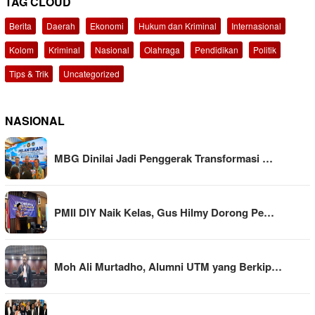
TAG CLOUD
Berita
Daerah
Ekonomi
Hukum dan Kriminal
Internasional
Kolom
Kriminal
Nasional
Olahraga
Pendidikan
Politik
Tips & Trik
Uncategorized
NASIONAL
MBG Dinilai Jadi Penggerak Transformasi …
PMII DIY Naik Kelas, Gus Hilmy Dorong Pe…
Moh Ali Murtadho, Alumni UTM yang Berkip…