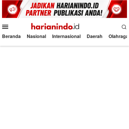
Loncat
ke
konten
Menu
Mobile
Beranda
Nasional
Internasional
Daerah
Olahraga