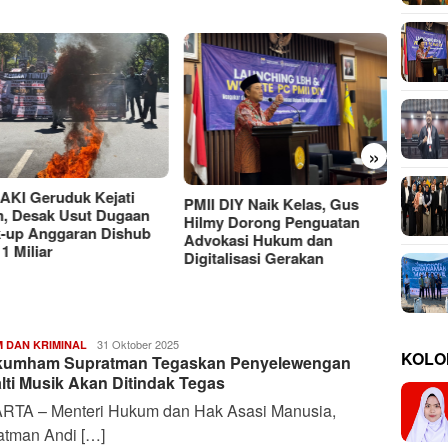
»
Moh Ali Murtadho, Alumni
UTM yang Berkiprah dalam
Ancam
Putusan MK soal MBG
 DIY Naik Kelas, Gus
Rahasi
y Dorong Penguatan
Bayan
kasi Hukum dan
talisasi Gerakan
Shahib
31 Oktober 2025
 DAN KRIMINAL
KOLO
umham Supratman Tegaskan Penyelewengan
Labibul
Hikam
lti Musik Akan Ditindak Tegas
RTA – Menteri Hukum dan Hak Asasi Manusia,
atman Andi […]