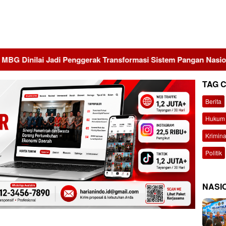
adi Penggerak Transformasi Sistem Pangan Nasional Menuju In
TAG 
Berita
Hukum 
Krimina
Politik
NASI