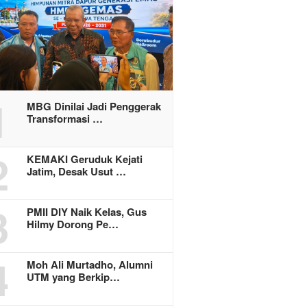
1
MBG Dinilai Jadi Penggerak
Transformasi …
2
KEMAKI Geruduk Kejati
Jatim, Desak Usut …
3
PMII DIY Naik Kelas, Gus
Hilmy Dorong Pe…
4
Moh Ali Murtadho, Alumni
UTM yang Berkip…