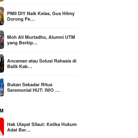
PMII DIY Naik Kelas, Gus Hilmy
Dorong Pe…
Moh Ali Murtadho, Alumni UTM
yang Berkip…
an atau Solusi
KEMAKI 
Ancaman atau Solusi Rahasia di
MBG Dinilai Jadi Penggerak
a di Balik Kabinet
Jatim, 
Balik Kab…
Transformasi Sistem Pangan
gan
Mark-up
Nasional Menuju Indonesia
Rp111 M
Emas 2045
Bukan Sekadar Ritus
Seremonial HUT: IWO …
M
Hak Ulayat Silaut: Ketika Hukum
Adat Ber…