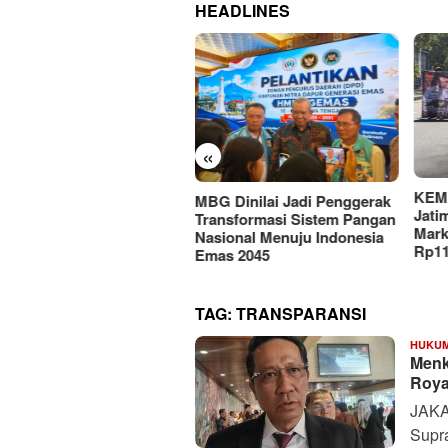
HEADLINES
«
KEMAKI Geruduk Kejati
 Dinilai Jadi Penggerak
PMII
Jatim, Desak Usut Dugaan
nsformasi Sistem Pangan
Hilm
Mark-up Anggaran Dishub
ional Menuju Indonesia
Advo
Rp111 Miliar
as 2045
Digi
TAG:
TRANSPARANSI
HUKUM
Menk
Roya
JAKA
Supr