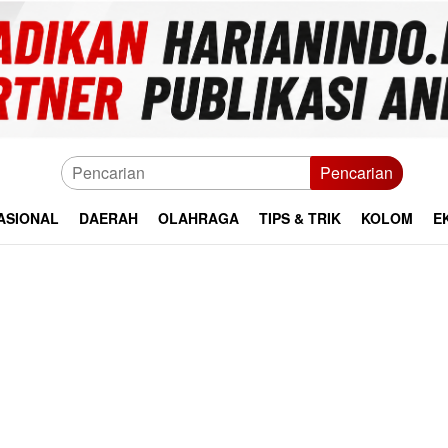
Pencarian
ASIONAL
DAERAH
OLAHRAGA
TIPS & TRIK
KOLOM
E