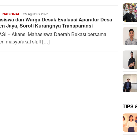
,
Harianindo.id
25 Agustus 2025
A
NASIONAL
siswa dan Warga Desak Evaluasi Aparatur Desa
len Jaya, Soroti Kurangnya Transparansi
SI – Aliansi Mahasiswa Daerah Bekasi bersama
n masyarakat sipil […]
TIPS 