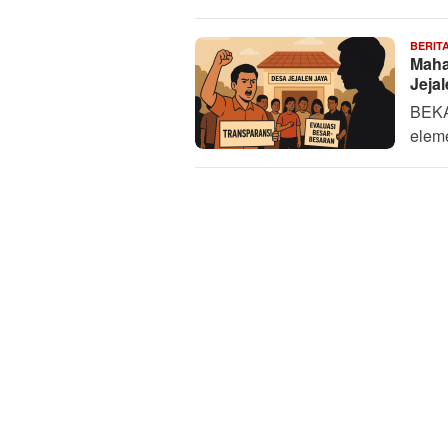
BERIT
Maha
Jeja
BEKA
eleme