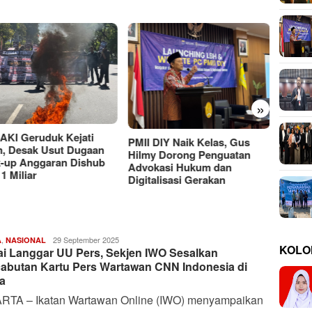
»
Moh Ali Murtadho, Alumni
UTM yang Berkiprah dalam
Ancam
Putusan MK soal MBG
 DIY Naik Kelas, Gus
Rahasi
y Dorong Penguatan
Bayan
kasi Hukum dan
talisasi Gerakan
,
Harianindo.id
29 September 2025
A
NASIONAL
KOLO
lai Langgar UU Pers, Sekjen IWO Sesalkan
abutan Kartu Pers Wartawan CNN Indonesia di
na
RTA – Ikatan Wartawan Online (IWO) menyampaikan