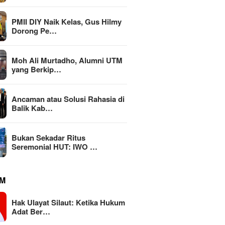
PMII DIY Naik Kelas, Gus Hilmy
Dorong Pe…
Moh Ali Murtadho, Alumni UTM
yang Berkip…
an atau Solusi
KEMAKI 
Ancaman atau Solusi Rahasia di
MBG Dinilai Jadi Penggerak
a di Balik Kabinet
Jatim, 
Balik Kab…
Transformasi Sistem Pangan
gan
Mark-up
Nasional Menuju Indonesia
Rp111 M
Emas 2045
Bukan Sekadar Ritus
Seremonial HUT: IWO …
M
Hak Ulayat Silaut: Ketika Hukum
Adat Ber…