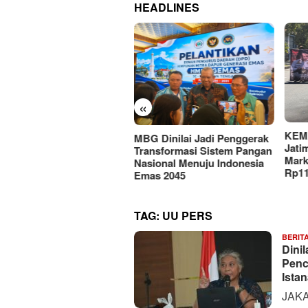
HEADLINES
«
KEMAKI Geruduk Kejati
 Dinilai Jadi Penggerak
PMII
Jatim, Desak Usut Dugaan
nsformasi Sistem Pangan
Hilm
Mark-up Anggaran Dishub
ional Menuju Indonesia
Advo
Rp111 Miliar
as 2045
Digi
TAG:
UU PERS
BERIT
Dini
Penc
Ista
JAKA