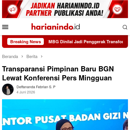
Loncat
ke
konten
Menu
Mobile
ola?
Breaking News
MBG Dinilai Jadi Penggerak Transformasi Sistem P
Beranda
Berita
Transparansi Pimpinan Baru BGN
Lewat Konferensi Pers Mingguan
Deffananda Febrian S. P
4 Juni 2026