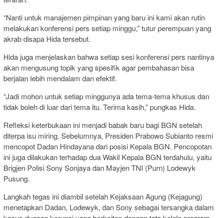
“Nanti untuk manajemen pimpinan yang baru ini kami akan rutin
melakukan konferensi pers setiap minggu,” tutur perempuan yang
akrab disapa Hida tersebut.
Hida juga menjelaskan bahwa setiap sesi konferensi pers nantinya
akan mengusung topik yang spesifik agar pembahasan bisa
berjalan lebih mendalam dan efektif.
“Jadi mohon untuk setiap minggunya ada tema-tema khusus dan
tidak boleh di luar dari tema itu. Terima kasih,” pungkas Hida.
Refleksi keterbukaan ini menjadi babak baru bagi BGN setelah
diterpa isu miring. Sebelumnya, Presiden Prabowo Subianto resmi
mencopot Dadan Hindayana dari posisi Kepala BGN. Pencopotan
ini juga dilakukan terhadap dua Wakil Kepala BGN terdahulu, yaitu
Brigjen Polisi Sony Sonjaya dan Mayjen TNI (Purn) Lodewyk
Pusung.
Langkah tegas ini diambil setelah Kejaksaan Agung (Kejagung)
menetapkan Dadan, Lodewyk, dan Sony sebagai tersangka dalam
kasus dugaan korupsi yang berkaitan dengan tata kelola program