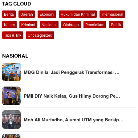
TAG CLOUD
Berita
Daerah
Ekonomi
Hukum dan Kriminal
Internasional
Kolom
Kriminal
Nasional
Olahraga
Pendidikan
Politik
Tips & Trik
Uncategorized
NASIONAL
MBG Dinilai Jadi Penggerak Transformasi …
PMII DIY Naik Kelas, Gus Hilmy Dorong Pe…
Moh Ali Murtadho, Alumni UTM yang Berkip…