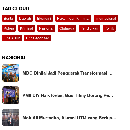
TAG CLOUD
Berita
Daerah
Ekonomi
Hukum dan Kriminal
Internasional
Kolom
Kriminal
Nasional
Olahraga
Pendidikan
Politik
Tips & Trik
Uncategorized
NASIONAL
MBG Dinilai Jadi Penggerak Transformasi …
PMII DIY Naik Kelas, Gus Hilmy Dorong Pe…
Moh Ali Murtadho, Alumni UTM yang Berkip…