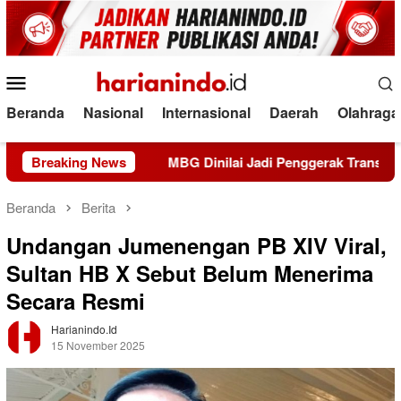
Loncat
ke
konten
Menu
Mobile
Beranda
Nasional
Internasional
Daerah
Olahraga
elola?
Breaking News
MBG Dinilai Jadi Penggerak Transformasi Sistem
Beranda
Berita
Undangan Jumenengan PB XIV Viral,
Sultan HB X Sebut Belum Menerima
Secara Resmi
Harianindo.id
15 November 2025