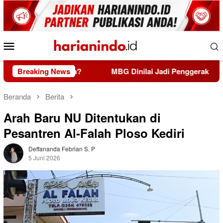
Loncat
ke
konten
Menu
Mobile
ta Kelola?
Breaking News
MBG Dinilai Jadi Penggerak Transformasi Si
Beranda
Berita
Arah Baru NU Ditentukan di
Pesantren Al-Falah Ploso Kediri
Deffananda Febrian S. P
5 Juni 2026