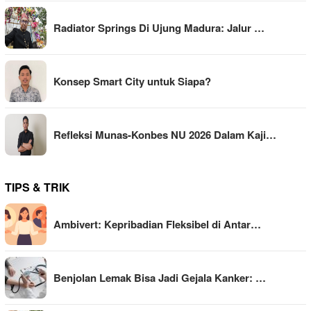
Radiator Springs Di Ujung Madura: Jalur …
Konsep Smart City untuk Siapa?
Refleksi Munas-Konbes NU 2026 Dalam Kaji…
TIPS & TRIK
Ambivert: Kepribadian Fleksibel di Antar…
Benjolan Lemak Bisa Jadi Gejala Kanker: …