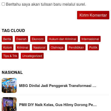
Beritahu saya akan tulisan baru melalui surel.
TAG CLOUD
Berita
Daerah
Ekonomi
Hukum dan Kriminal
Internasional
Kolom
Kriminal
Nasional
Olahraga
Pendidikan
Politik
Tips & Trik
Uncategorized
NASIONAL
MBG Dinilai Jadi Penggerak Transformasi …
PMII DIY Naik Kelas, Gus Hilmy Dorong Pe…