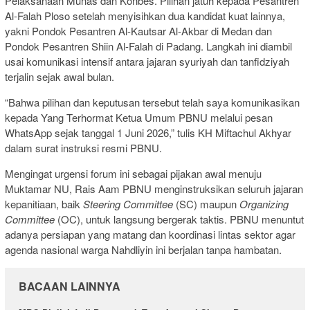
Pelaksanaan Munas dan Konbes. Pilihan jatuh kepada Pesantren
Al-Falah Ploso setelah menyisihkan dua kandidat kuat lainnya,
yakni Pondok Pesantren Al-Kautsar Al-Akbar di Medan dan
Pondok Pesantren Shiin Al-Falah di Padang. Langkah ini diambil
usai komunikasi intensif antara jajaran syuriyah dan tanfidziyah
terjalin sejak awal bulan.
“Bahwa pilihan dan keputusan tersebut telah saya komunikasikan
kepada Yang Terhormat Ketua Umum PBNU melalui pesan
WhatsApp sejak tanggal 1 Juni 2026,” tulis KH Miftachul Akhyar
dalam surat instruksi resmi PBNU.
Mengingat urgensi forum ini sebagai pijakan awal menuju
Muktamar NU, Rais Aam PBNU menginstruksikan seluruh jajaran
kepanitiaan, baik
Steering Committee
(SC) maupun
Organizing
Committee
(OC), untuk langsung bergerak taktis. PBNU menuntut
adanya persiapan yang matang dan koordinasi lintas sektor agar
agenda nasional warga Nahdliyin ini berjalan tanpa hambatan.
BACAAN LAINNYA