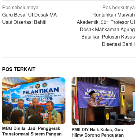
Navigasi
Pos sebelumnya
Pos berikutnya
pos
Guru Besar UI Desak MA
Runtuhkan Marwah
Usut Disertasi Bahlil
Akademik, 301 Profesor UI
Desak Mahkamah Agung
Batalkan Putusan Kasus
Disertasi Bahlil
POS TERKAIT
MBG Dinilai Jadi Penggerak
PMII DIY Naik Kelas, Gus
Transformasi Sistem Pangan
Hilmy Dorong Penguatan